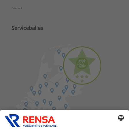
Contact
Servicebalies
Vind een balie in de buurt