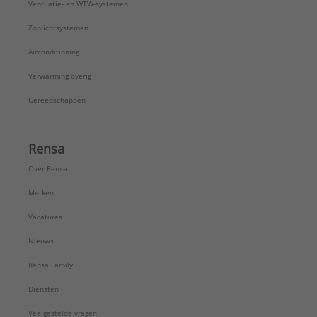
Ventilatie- en WTW-systemen
Zonlichtsystemen
Airconditioning
Verwarming overig
Gereedschappen
Rensa
Over Rensa
Merken
Vacatures
Nieuws
Rensa Family
Diensten
Veelgestelde vragen