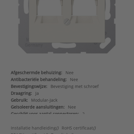
Afgeschermde behuizing:
Nee
Antibacteriële behandeling:
Nee
Bevestigingswijze:
Bevestiging met schroef
Draagring:
Ja
Gebruik:
Modular-Jack
Geïsoleerde aansluitingen:
Nee
Geschikt voor aantal connectoren:
2
Geschikt voor beschermingsgraad (IP):
IP2X
Halogeenvrij:
Ja
Installatie handleiding
()
RoHS certificaat
()