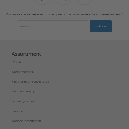
Uitvoering oppervlakte:
Glanzend
Uitvoerrichting:
Recht
Ons laatste nieuws ontvangen omtrent productnieuws, acties en andere interessante zaken?
Type:
A569-2NLEX
Serie:
AS range
Inschrijven
Assortiment
CV-ketels
Warmtepompen
Radiatoren en convectoren
Vloerverwarming
Leidingsystemen
Pompen
Warmwatersystemen