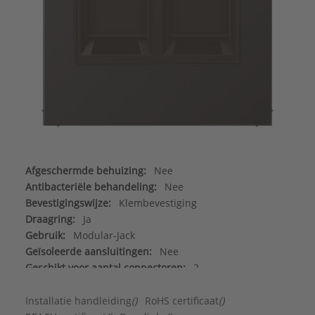
Afgeschermde behuizing:
Nee
Antibacteriële behandeling:
Nee
Bevestigingswijze:
Klembevestiging
Draagring:
Ja
Gebruik:
Modular-Jack
Geïsoleerde aansluitingen:
Nee
Geschikt voor aantal connectoren:
2
Geschikt voor beschermingsgraad (IP):
IP2X
Halogeenvrij:
Ja
Installatie handleiding
()
RoHS certificaat
()