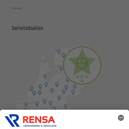
Contact
Servicebalies
Vind een balie in de buurt