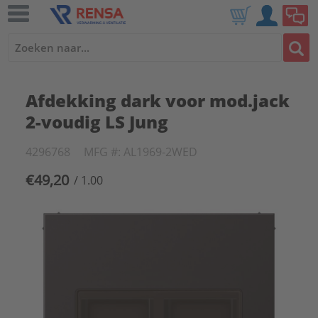
Afdekking dark voor mod.jack
2-voudig LS Jung
4296768
MFG #: AL1969-2WED
€49,20
/ 1.00