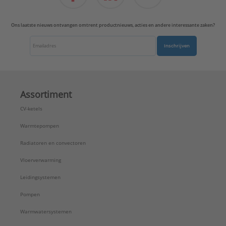
Uitvoerrichting:
Recht
Type:
AL1969-2WED
Ons laatste nieuws ontvangen omtrent productnieuws, acties en andere interessante zaken?
Serie:
LS range
Inschrijven
Assortiment
CV-ketels
Warmtepompen
Radiatoren en convectoren
Vloerverwarming
Leidingsystemen
Pompen
Warmwatersystemen