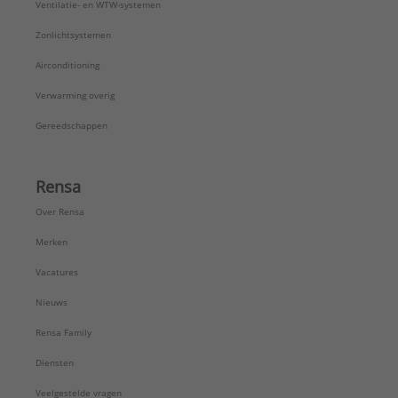
Ventilatie- en WTW-systemen
Zonlichtsystemen
Airconditioning
Verwarming overig
Gereedschappen
Rensa
Over Rensa
Merken
Vacatures
Nieuws
Rensa Family
Diensten
Veelgestelde vragen