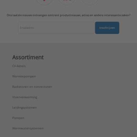
Ons laatste nieuws ontvangen omtrent productnieuws, acties en andere interessante zaken?
Inschrijven
Assortiment
CV-ketels
Warmtepompen
Radiatoren en convectoren
Vloerverwarming
Leidingsystemen
Pompen
Warmwatersystemen