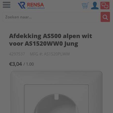
Afdekking AS500 alpen wit
voor AS1520WW0 Jung
4297537
MFG #: AS1520PLWW
€3,04
/ 1.00