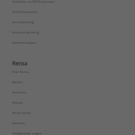
Ventilatie- en WTW-systemen
Zonlichtsystemen
Airconditioning
Verwarming overig
Gereedschappen
Rensa
Over Rensa
Merken
Vacatures
Nieuws
Rensa Family
Diensten
Veelgestelde vragen