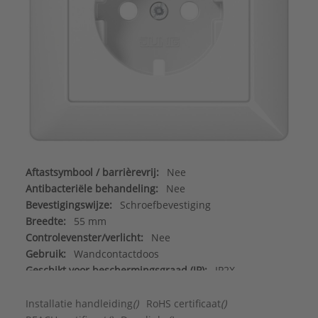
Aftastsymbool / barrièrevrij:
Nee
Antibacteriële behandeling:
Nee
Bevestigingswijze:
Schroefbevestiging
Breedte:
55 mm
Controlevenster/verlicht:
Nee
Gebruik:
Wandcontactdoos
Geschikt voor beschermingsgraad (IP):
IP2X
Geschikt voor bussysteem-toetsaansluiting:
Nee
Halogeenvrij:
Ja
Installatie handleiding
()
RoHS certificaat
()