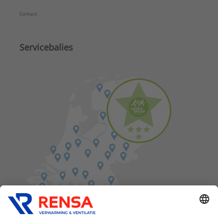
Contact
Servicebalies
Vind een balie in de buurt