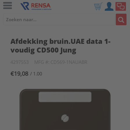
Afdekking bruin.UAE data 1-
voudig CD500 Jung
4297553
MFG #: CD569-1NAUABR
€19,08
/ 1.00