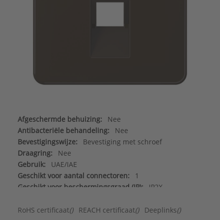
Afgeschermde behuizing:
Nee
Antibacteriële behandeling:
Nee
Bevestigingswijze:
Bevestiging met schroef
Draagring:
Nee
Gebruik:
UAE/IAE
Geschikt voor aantal connectoren:
1
Geschikt voor beschermingsgraad (IP):
IP2X
Halogeenvrij:
Ja
Incl. connectoren:
Nee
RoHS certificaat
()
REACH certificaat
()
Deeplinks
()