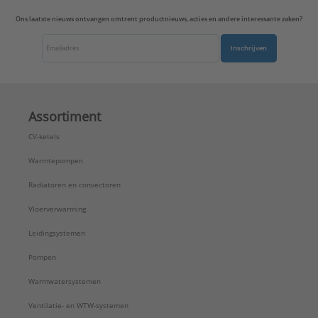
Uitvoerrichting:
Recht
Ons laatste nieuws ontvangen omtrent productnieuws, acties en andere interessante zaken?
Type:
CD569-1NAUABR
Serie:
CD range
Inschrijven
Assortiment
CV-ketels
Warmtepompen
Radiatoren en convectoren
Vloerverwarming
Leidingsystemen
Pompen
Warmwatersystemen
Ventilatie- en WTW-systemen