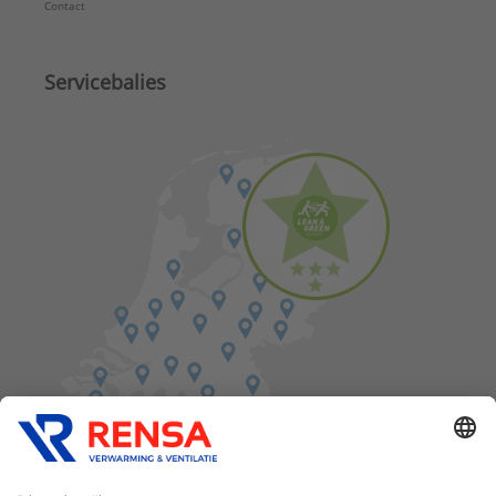
Contact
Servicebalies
Vind een balie in de buurt