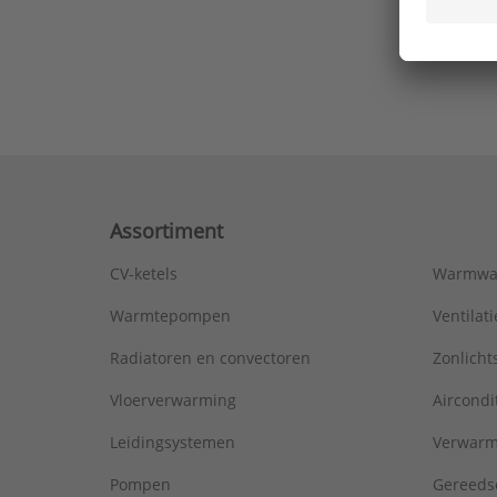
Ons laa
Assortiment
CV-ketels
Warmwa
Warmtepompen
Ventila
Radiatoren en convectoren
Zonlich
Vloerverwarming
Aircondi
Leidingsystemen
Verwarm
Pompen
Gereeds