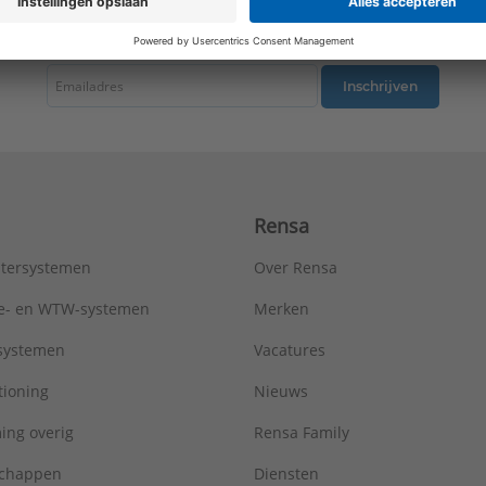
Uitvoering oppervlakte:
Glanzend
tste nieuws ontvangen omtrent productnieuws, acties en andere interessant
Type:
LS1941WW
Serie:
LS range
Inschrijven
Rensa
tersystemen
Over Rensa
tie- en WTW-systemen
Merken
tsystemen
Vacatures
tioning
Nieuws
ing overig
Rensa Family
chappen
Diensten