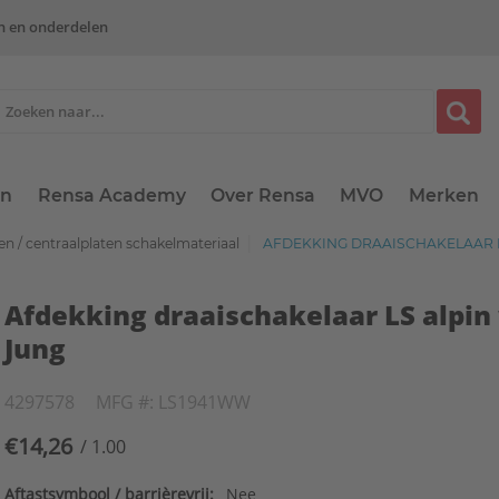
n en onderdelen
en
Rensa Academy
Over Rensa
MVO
Merken
n / centraalplaten schakelmateriaal
AFDEKKING DRAAISCHAKELAAR L
Afdekking draaischakelaar LS alpin
Jung
4297578
MFG #: LS1941WW
€14,26
/ 1.00
Aftastsymbool / barrièrevrij:
Nee