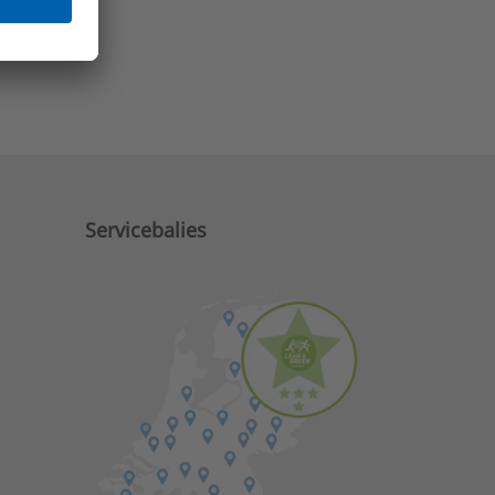
e zaken?
Servicebalies