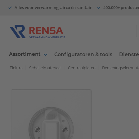
Alles voor verwarming, airco én sanitair
400.000+ producte
Assortiment
Configuratoren & tools
Dienst
Elektra
Schakelmateriaal
Centraalplaten
Bedieningselemente