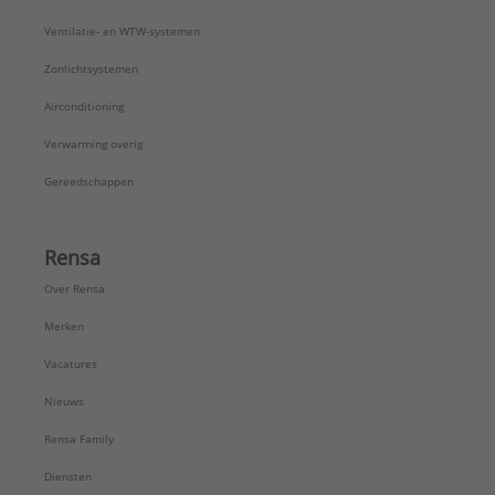
Ventilatie- en WTW-systemen
Zonlichtsystemen
Airconditioning
Verwarming overig
Gereedschappen
Rensa
Over Rensa
Merken
Vacatures
Nieuws
Rensa Family
Diensten