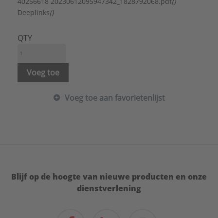
Materiaalkwaliteit:
Roestvaststaal ( RVS )
40256618 20230612095947342_1828792068.pdf
()
Merk:
Jung
Deeplinks
()
Met indicatieveld:
Nee
Met verwisselbare lens/symbool:
Nee
QTY
Model:
Draaiknop
Oppervlaktebescherming:
Overig
Uitvoering oppervlakte:
Mat
Voeg toe
Type:
ES 1940 EX
Serie:
LS range
Voeg toe aan favorietenlijst
Blijf op de hoogte van nieuwe producten en onze
dienstverlening