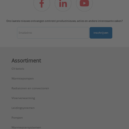
Ons laatste nieuws ontvangen omtrent productnieuws, acties en andere interessante zaken?
Inschrijven
Assortiment
CV-ketels
Warmtepompen
Radiatoren en convectoren
Vloerverwarming
Leidingsystemen
Pompen
Warmwatersystemen