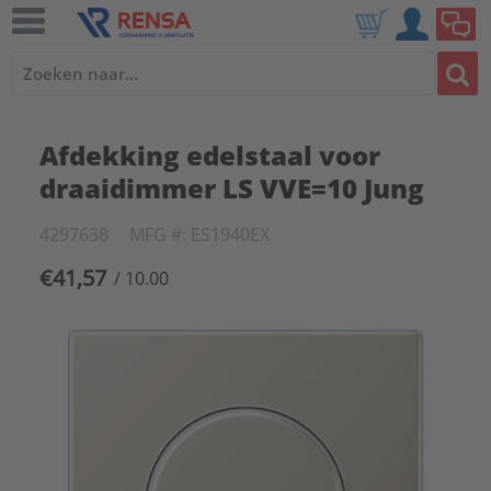
Afdekking edelstaal voor
draaidimmer LS VVE=10 Jung
4297638
MFG #: ES1940EX
€41,57
/ 10.00