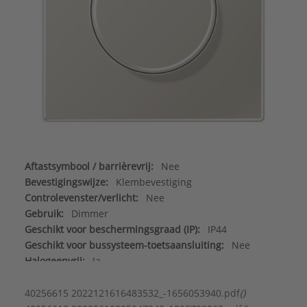
Aftastsymbool / barrièrevrij:
Nee
Bevestigingswijze:
Klembevestiging
Controlevenster/verlicht:
Nee
Gebruik:
Dimmer
Geschikt voor beschermingsgraad (IP):
IP44
Geschikt voor bussysteem-toetsaansluiting:
Nee
Halogeenvrij:
Ja
Kleur:
Roestvaststaal ( RVS )
Materiaal:
Metaal
40256615 2022121616483532_-1656053940.pdf
()