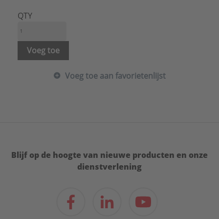
Hoogte:
70 mm
Kleur:
Aluminium
QTY
Materiaal:
Metaal
Materiaalkwaliteit:
Aluminium
Merk:
Jung
Voeg toe
Met indicatieveld:
Nee
Met verwisselbare lens/symbool:
Nee
Voeg toe aan favorietenlijst
Model:
Draaiknop
Opdruk/indicatie:
Geen
Oppervlaktebescherming:
Overig
RAL-nummer (vergelijkbaar):
9006
Uitvoering oppervlakte:
Mat
Type:
AL1941
Serie:
LS range
Blijf op de hoogte van nieuwe producten en onze
dienstverlening