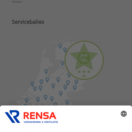
Contact
Servicebalies
Vind een balie in de buurt