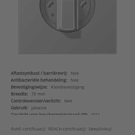
Aftastsymbool / barrièrevrij:
Nee
Antibacteriële behandeling:
Nee
Bevestigingswijze:
Klembevestiging
Breedte:
70 mm
Controlevenster/verlicht:
Nee
Gebruik:
Jaloezie
Geschikt voor beschermingsgraad (IP):
IP44
Geschikt voor bussysteem-toetsaansluiting:
Nee
Halogeenvrij:
Ja
RoHS certificaat
()
REACH certificaat
()
Deeplinks
()