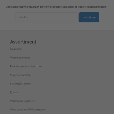
Ons laatste nieuws ontvangen omtrent productnieuws, acties en andere interessante zaken?
Inschrijven
Assortiment
CV-ketels
Warmtepompen
Radiatoren en convectoren
Vloerverwarming
Leidingsystemen
Pompen
Warmwatersystemen
Ventilatie- en WTW-systemen