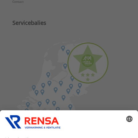
Contact
Servicebalies
Vind een balie in de buurt