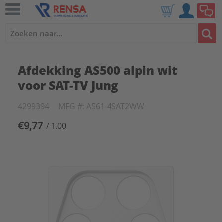
Afdekking AS500 alpin wit
voor SAT-TV Jung
4299394
MFG #: A561-4SAT2WW
€9,77
/ 1.00