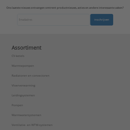
Uitvoerrichting:
Recht
Ons laatste nieuws ontvangen omtrent productnieuws, acties en andere interessante zaken?
Type:
A561-4SAT2WW
Serie:
AS/A range
Inschrijven
Assortiment
CV-ketels
Warmtepompen
Radiatoren en convectoren
Vloerverwarming
Leidingsystemen
Pompen
Warmwatersystemen
Ventilatie- en WTW-systemen