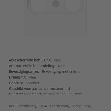
Afgeschermde behuizing:
Nee
Antibacteriële behandeling:
Nee
Bevestigingswijze:
Bevestiging met schroef
Draagring:
Nee
Gebruik:
Satelliet
Geschikt voor aantal connectoren:
4
Geschikt voor beschermingsgraad (IP):
IP2X
Halogeenvrij:
Ja
Incl. connectoren:
Nee
RoHS certificaat
()
REACH certificaat
()
Deeplinks
()