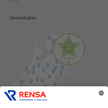
Contact
Servicebalies
Vind een balie in de buurt