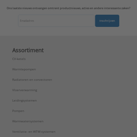
Type:
AL2969TD
Ons laatste nieuws ontvangen omtrent productnieuws, acties en andere interessante zaken?
Serie:
LS range
Inschrijven
Assortiment
CV-ketels
Warmtepompen
Radiatoren en convectoren
Vloerverwarming
Leidingsystemen
Pompen
Warmwatersystemen
Ventilatie- en WTW-systemen