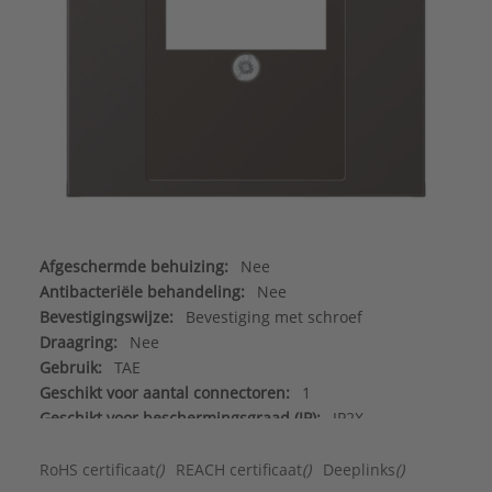
Afgeschermde behuizing:
Nee
Antibacteriële behandeling:
Nee
Bevestigingswijze:
Bevestiging met schroef
Draagring:
Nee
Gebruik:
TAE
Geschikt voor aantal connectoren:
1
Geschikt voor beschermingsgraad (IP):
IP2X
Halogeenvrij:
Ja
Incl. connectoren:
Nee
RoHS certificaat
()
REACH certificaat
()
Deeplinks
()