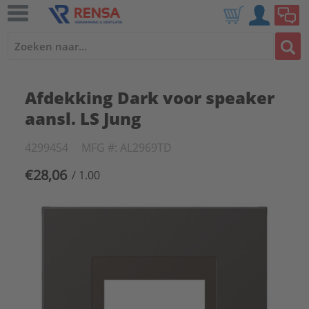
Afdekking Dark voor speaker
aansl. LS Jung
4299454
MFG #: AL2969TD
€28,06
/ 1.00