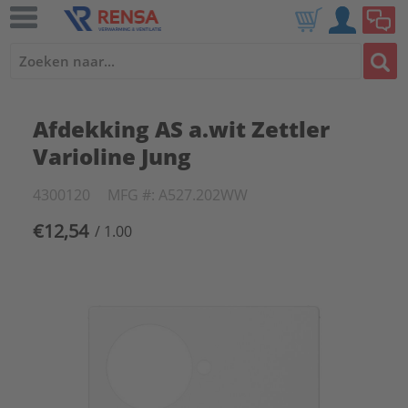
Afdekking AS a.wit Zettler
Varioline Jung
4300120
MFG #: A527.202WW
€12,54
/ 1.00