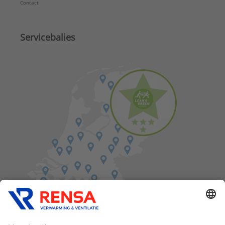
Contact
Servicebalies
Vind een balie in de buurt