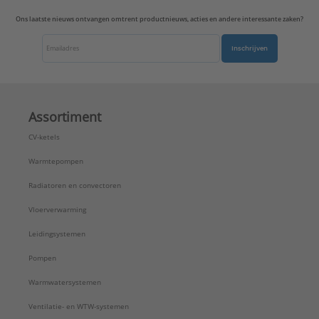
Ons laatste nieuws ontvangen omtrent productnieuws, acties en andere interessante zaken?
Inschrijven
Assortiment
CV-ketels
Warmtepompen
Radiatoren en convectoren
Vloerverwarming
Leidingsystemen
Pompen
Warmwatersystemen
Ventilatie- en WTW-systemen