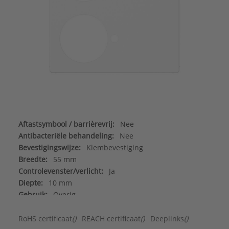
Aftastsymbool / barrièrevrij:
Nee
Antibacteriële behandeling:
Nee
Bevestigingswijze:
Klembevestiging
Breedte:
55 mm
Controlevenster/verlicht:
Ja
Diepte:
10 mm
Gebruik:
Overig
Geschikt voor beschermingsgraad (IP):
IP2X
Geschikt voor bussysteem-toetsaansluiting:
Nee
RoHS certificaat
()
REACH certificaat
()
Deeplinks
()