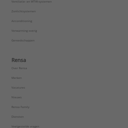
Ventilatie- en WTW-systemen
Zonlichtsystemen
Airconditioning
Verwarming overig
Gereedschappen
Rensa
Over Rensa
Merken
Vacatures
Nieuws
Rensa Family
Diensten
Veelgestelde vragen