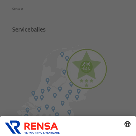
Contact
Servicebalies
Vind een balie in de buurt