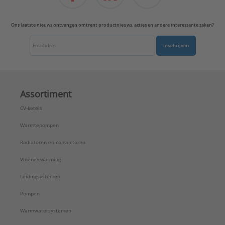
Ons laatste nieuws ontvangen omtrent productnieuws, acties en andere interessante zaken?
Inschrijven
Assortiment
CV-ketels
Warmtepompen
Radiatoren en convectoren
Vloerverwarming
Leidingsystemen
Pompen
Warmwatersystemen