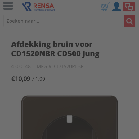
Afdekking bruin voor
CD1520NBR CD500 Jung
4300148
MFG #: CD1520PLBR
€10,09
/ 1.00