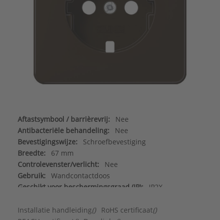
Aftastsymbool / barrièrevrij:
Nee
Antibacteriële behandeling:
Nee
Bevestigingswijze:
Schroefbevestiging
Breedte:
67 mm
Controlevenster/verlicht:
Nee
Gebruik:
Wandcontactdoos
Geschikt voor beschermingsgraad (IP):
IP2X
Geschikt voor bussysteem-toetsaansluiting:
Nee
Halogeenvrij:
Ja
Installatie handleiding
()
RoHS certificaat
()