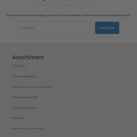
Ons laatste nieuws ontvangen omtrent productnieuws, acties en andere interessante zaken?
Inschrijven
Assortiment
CV-ketels
Warmtepompen
Radiatoren en convectoren
Vloerverwarming
Leidingsystemen
Pompen
Warmwatersystemen