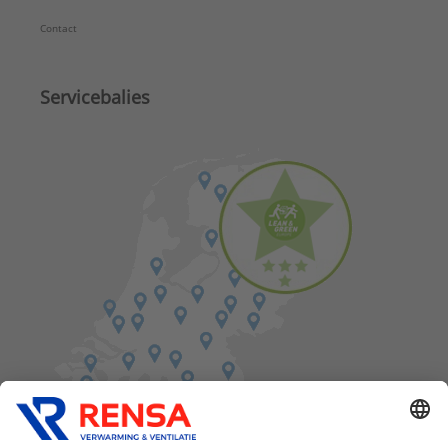
Contact
Servicebalies
Vind een balie in de buurt