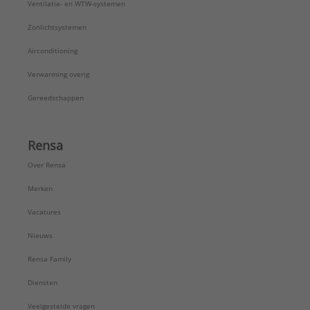
Ventilatie- en WTW-systemen
Zonlichtsystemen
Airconditioning
Verwarming overig
Gereedschappen
Rensa
Over Rensa
Merken
Vacatures
Nieuws
Rensa Family
Diensten
Veelgestelde vragen