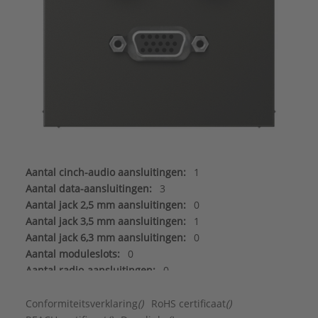
Aantal cinch-audio aansluitingen:
1
Aantal data-aansluitingen:
3
Aantal jack 2,5 mm aansluitingen:
0
Aantal jack 3,5 mm aansluitingen:
1
Aantal jack 6,3 mm aansluitingen:
0
Aantal moduleslots:
0
Aantal radio-aansluitingen:
0
Aantal satelliet-/TV-aansluitingen:
0
Aantal Sub-D aansluitingen 15-polig:
0
Conformiteitsverklaring
()
RoHS certificaat
()