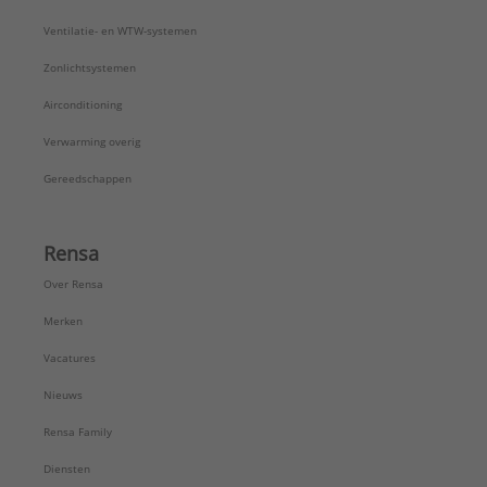
Ventilatie- en WTW-systemen
Zonlichtsystemen
Airconditioning
Verwarming overig
Gereedschappen
Rensa
Over Rensa
Merken
Vacatures
Nieuws
Rensa Family
Diensten