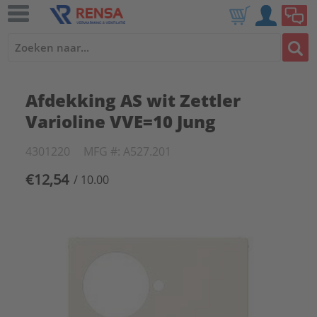
Afdekking AS wit Zettler
Varioline VVE=10 Jung
4301220
MFG #: A527.201
€12,54
/ 10.00