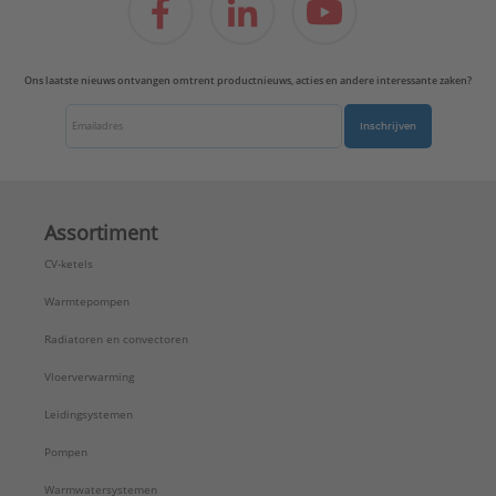
Ons laatste nieuws ontvangen omtrent productnieuws, acties en andere interessante zaken?
Inschrijven
Assortiment
CV-ketels
Warmtepompen
Radiatoren en convectoren
Vloerverwarming
Leidingsystemen
Pompen
Warmwatersystemen