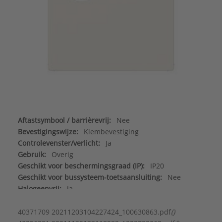
Aftastsymbool / barrièrevrij:
Nee
Bevestigingswijze:
Klembevestiging
Controlevenster/verlicht:
Ja
Gebruik:
Overig
Geschikt voor beschermingsgraad (IP):
IP20
Geschikt voor bussysteem-toetsaansluiting:
Nee
Halogeenvrij:
Ja
Kleur:
Crèmewit (elektrowit)
Materiaal:
Kunststof
40371709 20211203104227424_100630863.pdf
()