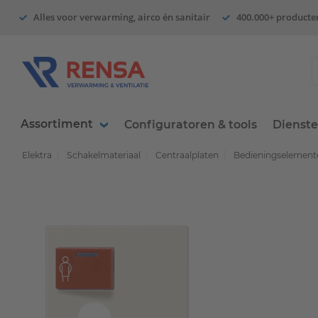
Alles voor verwarming, airco én sanitair
400.000+ producte
Assortiment
Configuratoren & tools
Dienst
Elektra
Schakelmateriaal
Centraalplaten
Bedieningselemente