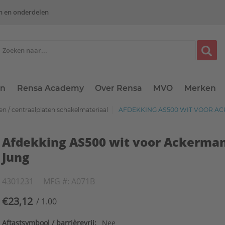
n en onderdelen
en
Rensa Academy
Over Rensa
MVO
Merken
n / centraalplaten schakelmateriaal
AFDEKKING AS500 WIT VOOR A
Afdekking AS500 wit voor Ackerma
Jung
4301231
MFG #: A071B
€23,12
/ 1.00
Aftastsymbool / barrièrevrij:
Nee