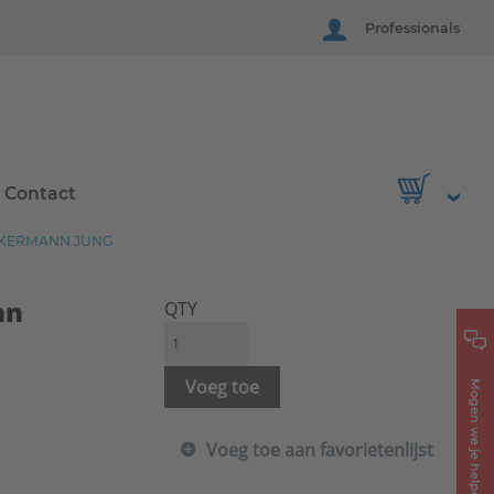
Professionals
Contact
CKERMANN JUNG
nn
QTY
Voeg toe
Mogen we je helpen?
Voeg toe aan favorietenlijst