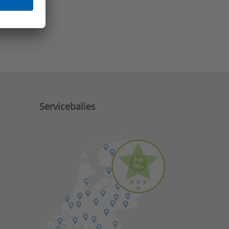
e zaken?
Servicebalies