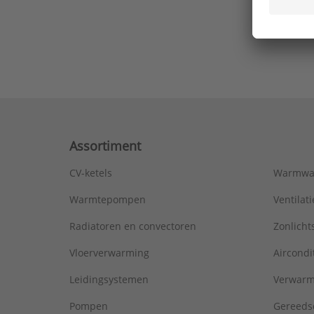
Ons laa
Assortiment
CV-ketels
Warmwa
Warmtepompen
Ventila
Radiatoren en convectoren
Zonlich
Vloerverwarming
Aircondi
Leidingsystemen
Verwarm
Pompen
Gereeds