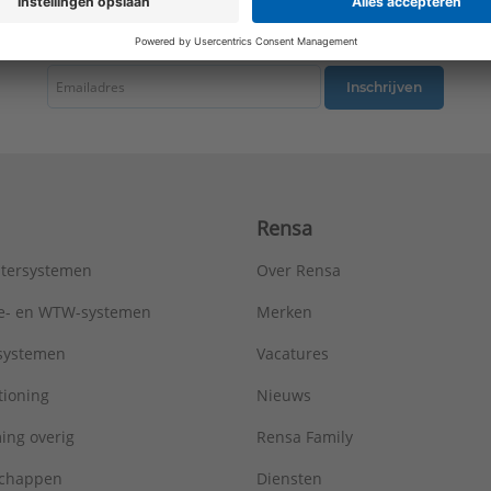
RAL-nummer (vergelijkbaar):
1013
tste nieuws ontvangen omtrent productnieuws, acties en andere interessant
Slagvastheid:
IK00
Uitvoering oppervlakte:
Glanzend
Type:
A071B
Inschrijven
Serie:
AS range
Rensa
tersystemen
Over Rensa
tie- en WTW-systemen
Merken
tsystemen
Vacatures
tioning
Nieuws
ing overig
Rensa Family
chappen
Diensten