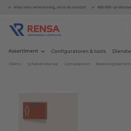
Alles voor verwarming, airco én sanitair
400.000+ producte
Assortiment
Configuratoren & tools
Dienst
Elektra
Schakelmateriaal
Centraalplaten
Bedieningselemente