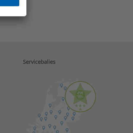
e zaken?
Servicebalies