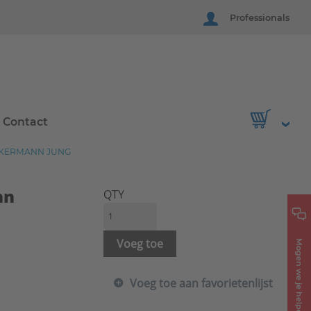
Professionals
Contact
CKERMANN JUNG
nn
QTY
Voeg toe
Mogen we je helpen?
Voeg toe aan favorietenlijst