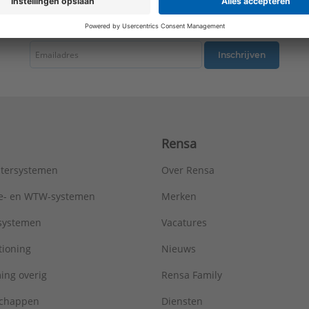
RAL-nummer (vergelijkbaar):
1013
tste nieuws ontvangen omtrent productnieuws, acties en andere interessant
Slagvastheid:
IK00
Uitvoering oppervlakte:
Glanzend
Type:
A071C
Inschrijven
Serie:
AS range
Rensa
tersystemen
Over Rensa
tie- en WTW-systemen
Merken
tsystemen
Vacatures
tioning
Nieuws
ing overig
Rensa Family
chappen
Diensten