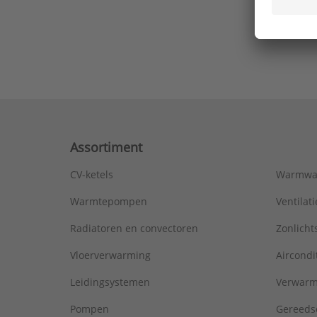
Ons laa
Assortiment
CV-ketels
Warmwa
Warmtepompen
Ventila
Radiatoren en convectoren
Zonlich
Vloerverwarming
Aircondi
Leidingsystemen
Verwarm
Pompen
Gereeds