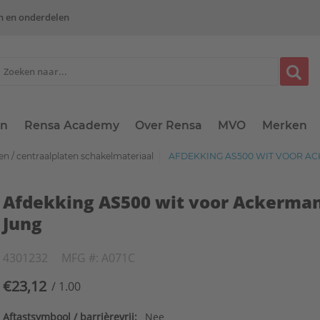
n en onderdelen
en
Rensa Academy
Over Rensa
MVO
Merken
n / centraalplaten schakelmateriaal
AFDEKKING AS500 WIT VOOR A
Afdekking AS500 wit voor Ackerma
Jung
4301232
MFG #: A071C
€23,12
/ 1.00
Aftastsymbool / barrièrevrij:
Nee