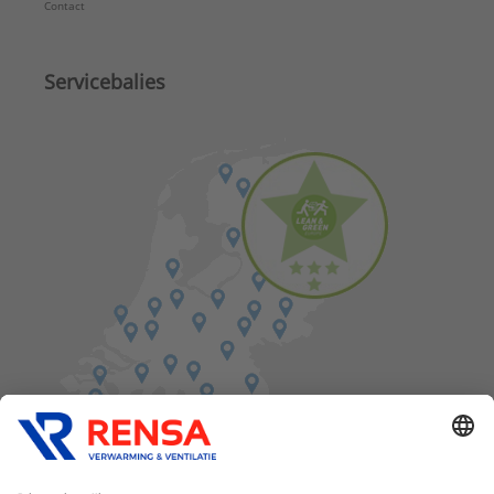
Contact
Servicebalies
Vind een balie in de buurt