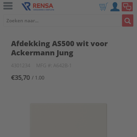
Afdekking AS500 wit voor
Ackermann Jung
4301234
MFG #: A642B-1
€35,70
/ 1.00