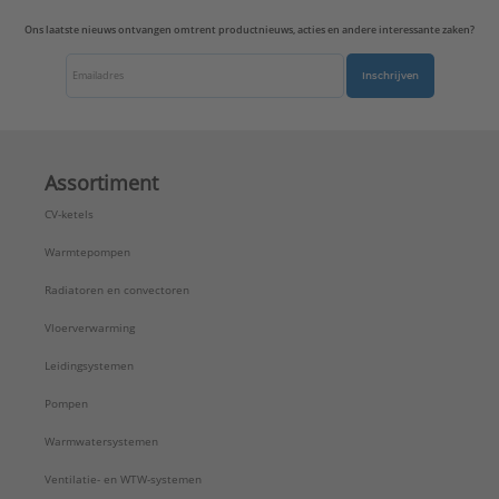
Ons laatste nieuws ontvangen omtrent productnieuws, acties en andere interessante zaken?
Inschrijven
Assortiment
CV-ketels
Warmtepompen
Radiatoren en convectoren
Vloerverwarming
Leidingsystemen
Pompen
Warmwatersystemen
Ventilatie- en WTW-systemen