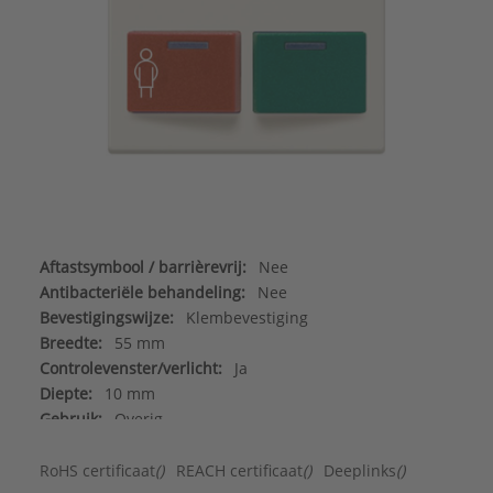
Aftastsymbool / barrièrevrij:
Nee
Antibacteriële behandeling:
Nee
Bevestigingswijze:
Klembevestiging
Breedte:
55 mm
Controlevenster/verlicht:
Ja
Diepte:
10 mm
Gebruik:
Overig
Geschikt voor beschermingsgraad (IP):
IP2X
Geschikt voor bussysteem-toetsaansluiting:
Nee
RoHS certificaat
()
REACH certificaat
()
Deeplinks
()