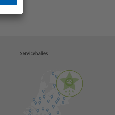
e zaken?
Servicebalies