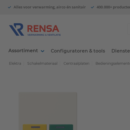
Alles voor verwarming, airco én sanitair
400.000+ producte
Assortiment
Configuratoren & tools
Dienst
Elektra
Schakelmateriaal
Centraalplaten
Bedieningselemente