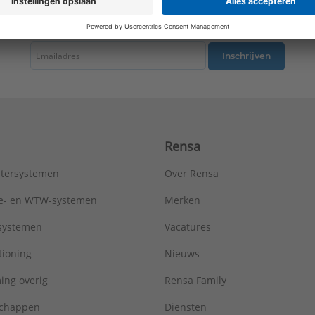
RAL-nummer (vergelijkbaar):
1013
tste nieuws ontvangen omtrent productnieuws, acties en andere interessant
Slagvastheid:
IK00
Uitvoering oppervlakte:
Glanzend
Type:
A642E
Inschrijven
Serie:
AS range
Rensa
tersystemen
Over Rensa
tie- en WTW-systemen
Merken
tsystemen
Vacatures
tioning
Nieuws
ing overig
Rensa Family
chappen
Diensten