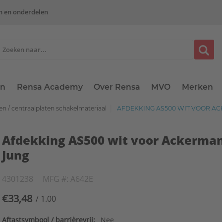
n en onderdelen
en
Rensa Academy
Over Rensa
MVO
Merken
n / centraalplaten schakelmateriaal
AFDEKKING AS500 WIT VOOR A
Afdekking AS500 wit voor Ackerma
Jung
4301238
MFG #: A642E
€33,48
/ 1.00
Aftastsymbool / barrièrevrij:
Nee