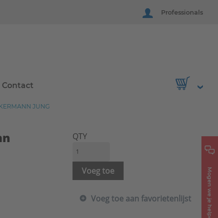
Professionals
Contact
CKERMANN JUNG
nn
QTY
Voeg toe
Mogen we je helpen?
Voeg toe aan favorietenlijst