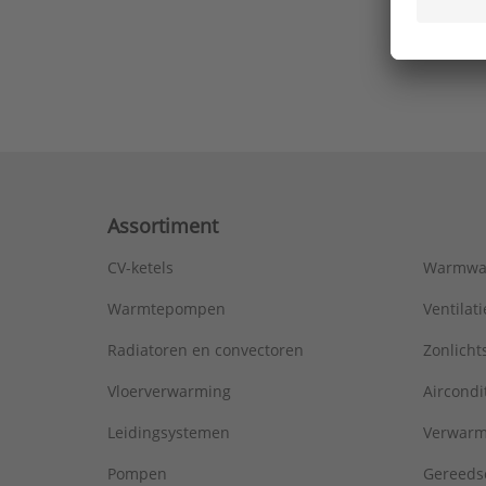
Ons laa
Assortiment
CV-ketels
Warmwa
Warmtepompen
Ventila
Radiatoren en convectoren
Zonlich
Vloerverwarming
Aircondi
Leidingsystemen
Verwarm
Pompen
Gereeds