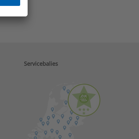
e zaken?
Servicebalies