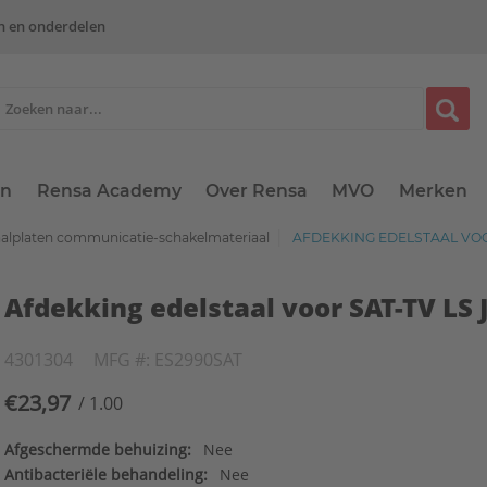
n en onderdelen
en
Rensa Academy
Over Rensa
MVO
Merken
aalplaten communicatie-schakelmateriaal
AFDEKKING EDELSTAAL VOO
Afdekking edelstaal voor SAT-TV LS 
4301304
MFG #: ES2990SAT
€23,97
/ 1.00
Afgeschermde behuizing:
Nee
Antibacteriële behandeling:
Nee