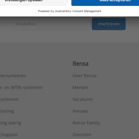
Opdrukveld:
Zonder label
Oppervlaktebescherming:
Onbehandeld
tste nieuws ontvangen omtrent productnieuws, acties en andere interessant
Samenstelling:
Overig
Schakelmateriaalbreedte:
70 mm
Inschrijven
Schakelmateriaalhoogte:
70 mm
Slagvastheid:
IK00
Transparant:
Nee
Uitvoering oppervlakte:
Mat
Uitvoerrichting:
Recht
Rensa
Type:
ES2990SAT
Serie:
LS range
tersystemen
Over Rensa
tie- en WTW-systemen
Merken
tsystemen
Vacatures
tioning
Nieuws
ing overig
Rensa Family
chappen
Diensten