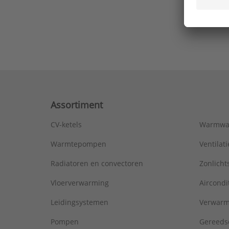
Ons laa
Assortiment
CV-ketels
Warmwa
Warmtepompen
Ventila
Radiatoren en convectoren
Zonlich
Vloerverwarming
Aircondi
Leidingsystemen
Verwarm
Pompen
Gereeds