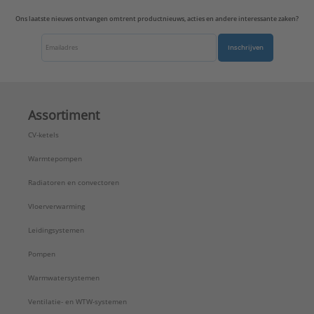
Uitvoerrichting:
Recht
Ons laatste nieuws ontvangen omtrent productnieuws, acties en andere interessante zaken?
Type:
GCR2990TV
Serie:
LS range
Inschrijven
Assortiment
CV-ketels
Warmtepompen
Radiatoren en convectoren
Vloerverwarming
Leidingsystemen
Pompen
Warmwatersystemen
Ventilatie- en WTW-systemen