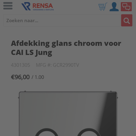
Afdekking glans chroom voor
CAI LS Jung
4301305
MFG #: GCR2990TV
€96,00
/ 1.00