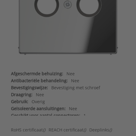
Afgeschermde behuizing:
Nee
Antibacteriële behandeling:
Nee
Bevestigingswijze:
Bevestiging met schroef
Draagring:
Nee
Gebruik:
Overig
Geïsoleerde aansluitingen:
Nee
Geschikt voor aantal connectoren:
1
Geschikt voor beschermingsgraad (IP):
IP2X
Halogeenvrij:
Ja
RoHS certificaat
()
REACH certificaat
()
Deeplinks
()