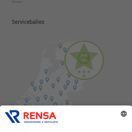
Contact
Servicebalies
Vind een balie in de buurt