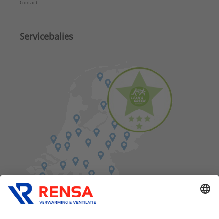
Contact
Servicebalies
Vind een balie in de buurt