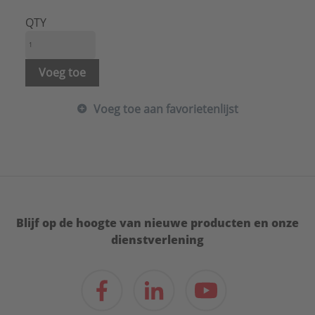
Opbouw (stucwerk):
Nee
Type:
MAGCR1112
QTY
Serie:
LS range
Voeg toe
Voeg toe aan favorietenlijst
Blijf op de hoogte van nieuwe producten en onze
dienstverlening