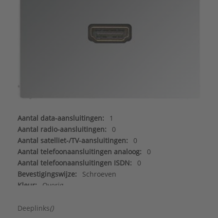
Aantal data-aansluitingen:
1
Aantal radio-aansluitingen:
0
Aantal satelliet-/TV-aansluitingen:
0
Aantal telefoonaansluitingen analoog:
0
Aantal telefoonaansluitingen ISDN:
0
Bevestigingswijze:
Schroeven
Kleur:
Overig
Merk:
Jung
Modulair:
Nee
Deeplinks
()