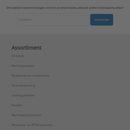
Ons laatste nieuws ontvangen omtrent productnieuws, acties en andere interessante zaken?
Inschrijven
Assortiment
CV-ketels
Warmtepompen
Radiatoren en convectoren
Vloerverwarming
Leidingsystemen
Pompen
Warmwatersystemen
Ventilatie- en WTW-systemen