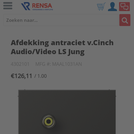
Afdekking antraciet v.Cinch
Audio/Video LS Jung
4302101
MFG #: MAAL1031AN
€126,11
/ 1.00