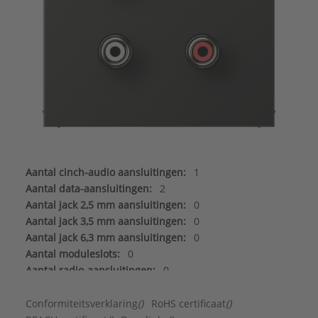
Aantal cinch-audio aansluitingen:
1
Aantal data-aansluitingen:
2
Aantal jack 2,5 mm aansluitingen:
0
Aantal jack 3,5 mm aansluitingen:
0
Aantal jack 6,3 mm aansluitingen:
0
Aantal moduleslots:
0
Aantal radio-aansluitingen:
0
Aantal satelliet-/TV-aansluitingen:
0
Aantal Sub-D aansluitingen 15-polig:
0
Conformiteitsverklaring
()
RoHS certificaat
()