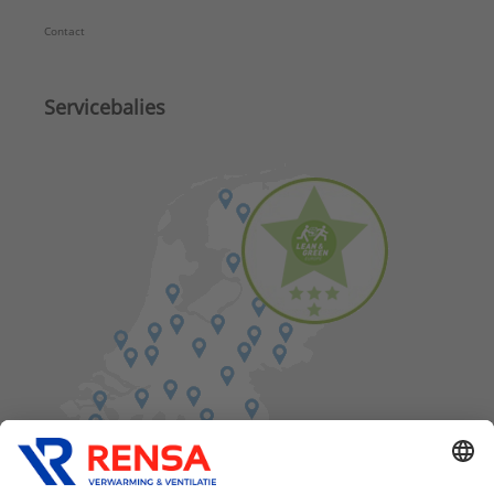
Contact
Servicebalies
Vind een balie in de buurt