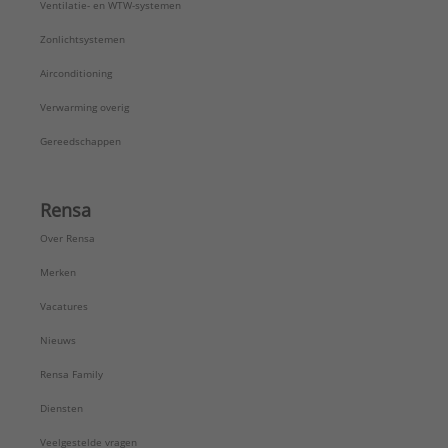
Ventilatie- en WTW-systemen
Zonlichtsystemen
Airconditioning
Verwarming overig
Gereedschappen
Rensa
Over Rensa
Merken
Vacatures
Nieuws
Rensa Family
Diensten
Veelgestelde vragen