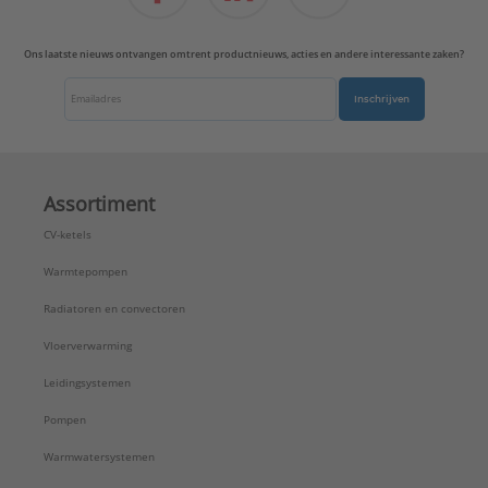
Ons laatste nieuws ontvangen omtrent productnieuws, acties en andere interessante zaken?
Inschrijven
Assortiment
CV-ketels
Warmtepompen
Radiatoren en convectoren
Vloerverwarming
Leidingsystemen
Pompen
Warmwatersystemen