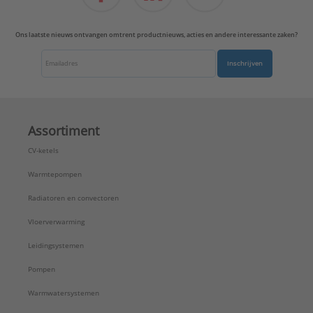
Ons laatste nieuws ontvangen omtrent productnieuws, acties en andere interessante zaken?
Inschrijven
Assortiment
CV-ketels
Warmtepompen
Radiatoren en convectoren
Vloerverwarming
Leidingsystemen
Pompen
Warmwatersystemen