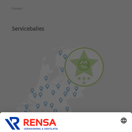
Contact
Servicebalies
Vind een balie in de buurt