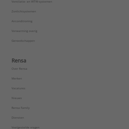
Ventilatie- en WTW-systemen
Zonlichtsystemen
Airconditioning
Verwarming overig
Gereedschappen
Rensa
Over Rensa
Merken
Vacatures
Nieuws
Rensa Family
Diensten
Veelgestelde vragen