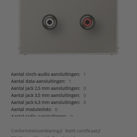
Aantal cinch-audio aansluitingen:
1
Aantal data-aansluitingen:
1
Aantal jack 2,5 mm aansluitingen:
0
Aantal jack 3,5 mm aansluitingen:
0
Aantal jack 6,3 mm aansluitingen:
0
Aantal moduleslots:
0
Aantal radio-aansluitingen:
0
Aantal satelliet-/TV-aansluitingen:
0
Aantal Sub-D aansluitingen 15-polig:
0
Conformiteitsverklaring
()
RoHS certificaat
()