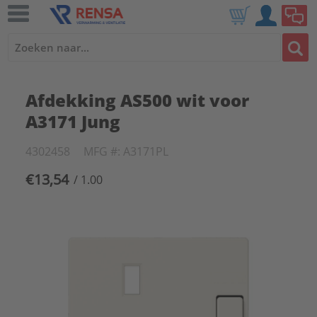
Afdekking AS500 wit voor
A3171 Jung
4302458
MFG #: A3171PL
€13,54
/ 1.00