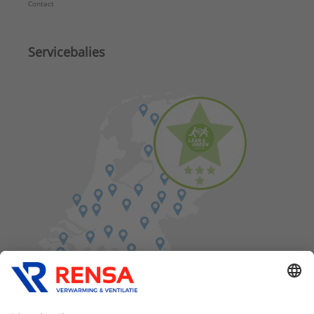
Contact
Servicebalies
Vind een balie in de buurt