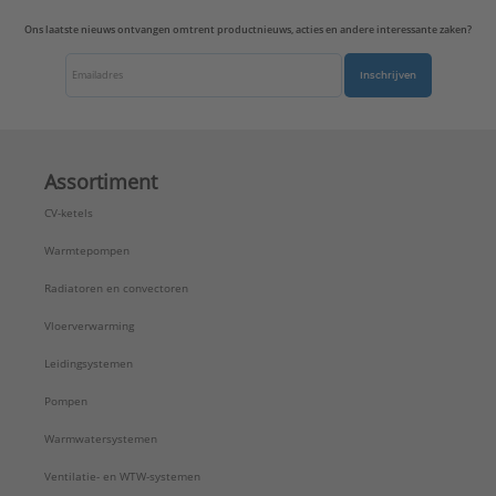
Ons laatste nieuws ontvangen omtrent productnieuws, acties en andere interessante zaken?
Inschrijven
Assortiment
CV-ketels
Warmtepompen
Radiatoren en convectoren
Vloerverwarming
Leidingsystemen
Pompen
Warmwatersystemen
Ventilatie- en WTW-systemen