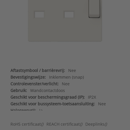
Aftastsymbool / barrièrevrij:
Nee
Bevestigingswijze:
Inklemmen (snap)
Controlevenster/verlicht:
Nee
Gebruik:
Wandcontactdoos
Geschikt voor beschermingsgraad (IP):
IP2X
Geschikt voor bussysteem-toetsaansluiting:
Nee
Halogeenvrij:
Ja
Kleur:
Wit
Materiaal:
Kunststof
RoHS certificaat
()
REACH certificaat
()
Deeplinks
()