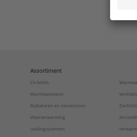
Ons laa
Assortiment
CV-ketels
Warmwa
Warmtepompen
Ventila
Radiatoren en convectoren
Zonlich
Vloerverwarming
Aircondi
Leidingsystemen
Verwarm