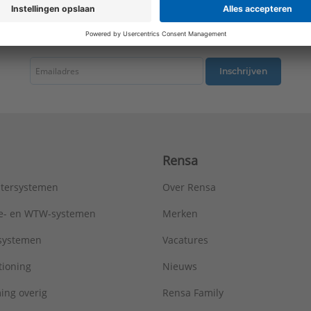
Wandgootinbouw:
Ja
Type:
MAA1021WW
tste nieuws ontvangen omtrent productnieuws, acties en andere interessant
Serie:
AS/A range
Inschrijven
Rensa
tersystemen
Over Rensa
tie- en WTW-systemen
Merken
tsystemen
Vacatures
tioning
Nieuws
ing overig
Rensa Family