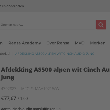
n en onderdelen
en
Rensa Academy
Over Rensa
MVO
Merken
teriaal
AFDEKKING AS500 ALPEN WIT CINCH AUDIO JUNG
Afdekking AS500 alpen wit Cinch Au
Jung
4302883
MFG #: MAA1021WW
€77,67
/ 1.00
Aantal cinch-audio aansluitingen:
1