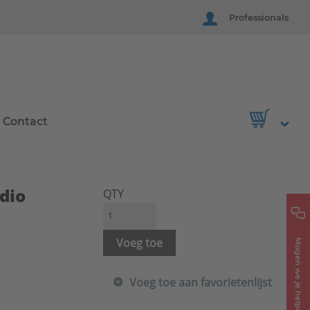
Professionals
Contact
dio
QTY
Voeg toe
Mogen we je helpen?
Voeg toe aan favorietenlijst