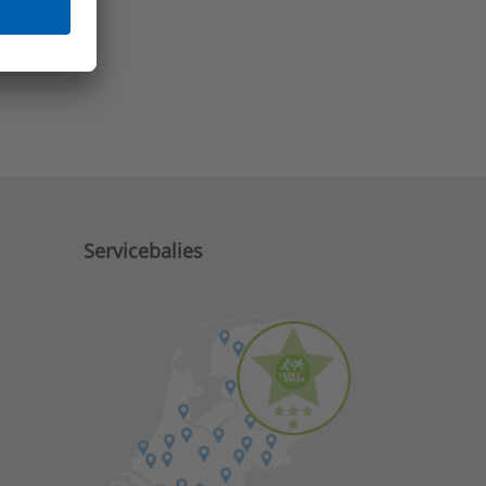
e zaken?
Servicebalies