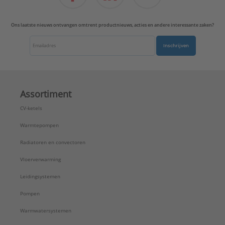
Ons laatste nieuws ontvangen omtrent productnieuws, acties en andere interessante zaken?
Inschrijven
Assortiment
CV-ketels
Warmtepompen
Radiatoren en convectoren
Vloerverwarming
Leidingsystemen
Pompen
Warmwatersystemen