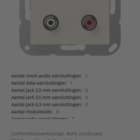
Aantal cinch-audio aansluitingen:
1
Aantal data-aansluitingen:
1
Aantal jack 2,5 mm aansluitingen:
0
Aantal jack 3,5 mm aansluitingen:
0
Aantal jack 6,3 mm aansluitingen:
0
Aantal moduleslots:
0
Aantal radio-aansluitingen:
0
Aantal satelliet-/TV-aansluitingen:
0
Aantal Sub-D aansluitingen 15-polig:
0
Conformiteitsverklaring
()
RoHS certificaat
()