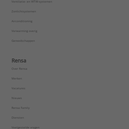
Ventilatie- en WTW-systemen
Zonlichtsystemen
Airconditioning
Verwarming overig
Gereedschappen
Rensa
Over Rensa
Merken
Vacatures
Nieuws
Rensa Family
Diensten
Veelgestelde vragen