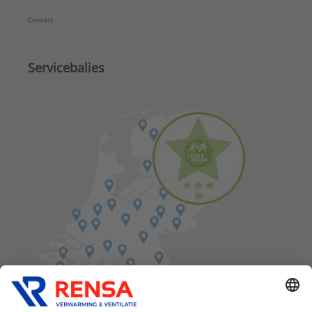
Contact
Servicebalies
Vind een balie in de buurt