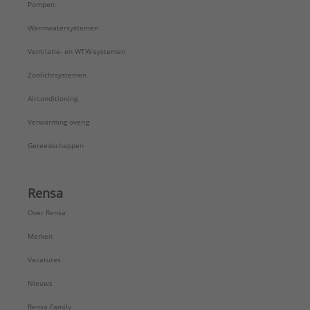
Pompen
Warmwatersystemen
Ventilatie- en WTW-systemen
Zonlichtsystemen
Airconditioning
Verwarming overig
Gereedschappen
Rensa
Over Rensa
Merken
Vacatures
Nieuws
Rensa Family