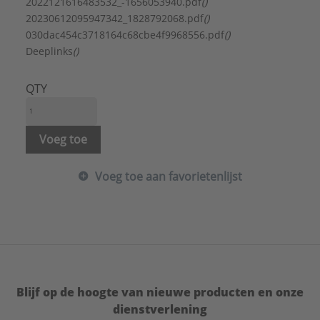
Aantal telefoonaansluitingen analoog:
0
2022121616483532_-1656053940.pdf
()
Aantal telefoonaansluitingen ISDN:
0
20230612095947342_1828792068.pdf
()
Aantal USB aansluitingen:
0
030dac454c3718164c68cbe4f9968556.pdf
()
Bevestigingswijze:
Schroeven
Deeplinks
()
Inbouwmontage (stucwerk):
Ja
Kleur:
Overig
QTY
Merk:
Jung
Modulair:
Nee
Opbouw (stucwerk):
Nee
Voeg toe
Vloerdoos/vloermontage:
Nee
Wandgootinbouw:
Ja
Voeg toe aan favorietenlijst
Type:
MA AL 1173
Serie:
LS range
Blijf op de hoogte van nieuwe producten en onze
dienstverlening