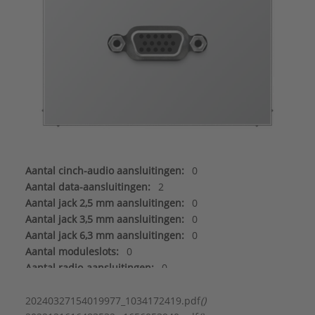
Aantal cinch-audio aansluitingen:
0
Aantal data-aansluitingen:
2
Aantal jack 2,5 mm aansluitingen:
0
Aantal jack 3,5 mm aansluitingen:
0
Aantal jack 6,3 mm aansluitingen:
0
Aantal moduleslots:
0
Aantal radio-aansluitingen:
0
Aantal satelliet-/TV-aansluitingen:
0
Aantal Sub-D aansluitingen 15-polig:
0
20240327154019977_1034172419.pdf
()