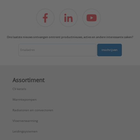
Ons laatste nieuws ontvangen omtrent productnieuws, acties en andere interessante zaken?
Inschrijven
Assortiment
CV-ketels
Warmtepompen
Radiatoren en convectoren
Vloerverwarming
Leidingsystemen