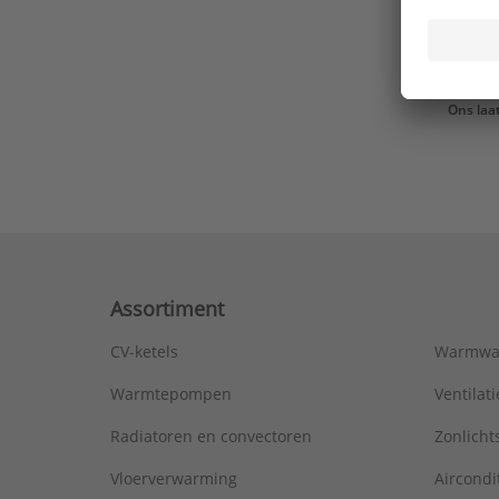
Ons laa
Assortiment
CV-ketels
Warmwa
Warmtepompen
Ventila
Radiatoren en convectoren
Zonlich
Vloerverwarming
Aircondi