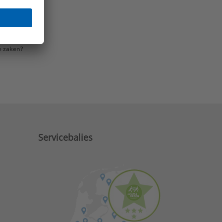
e zaken?
Servicebalies