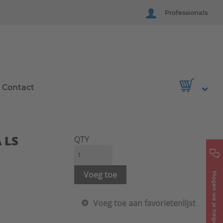
Professionals
Contact
 LS
QTY
Voeg toe
Mogen we je helpen?
Voeg toe aan favorietenlijst