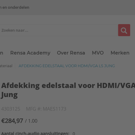
n en onderdelen
en
Rensa Academy
Over Rensa
MVO
Merken
teriaal
AFDEKKING EDELSTAAL VOOR HDMI/VGA LS JUNG
Afdekking edelstaal voor HDMI/VGA
Jung
4303125
MFG #: MAES1173
€284,97
/ 1.00
Aantal cinch-audio aansluitingen:
0