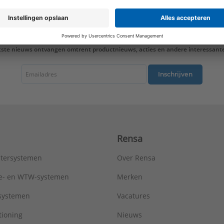
Type:
MA ES 1173
Serie:
LS range
tste nieuws ontvangen omtrent productnieuws, acties en andere interessant
Inschrijven
Rensa
tersystemen
Over Rensa
tie- en WTW-systemen
Merken
tsystemen
Vacatures
tioning
Nieuws