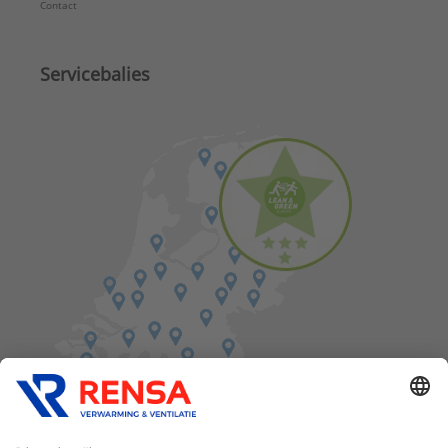
Contact
Servicebalies
Vind een balie in de buurt