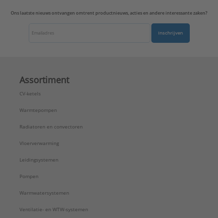
Ons laatste nieuws ontvangen omtrent productnieuws, acties en andere interessante zaken?
Inschrijven
Assortiment
CV-ketels
Warmtepompen
Radiatoren en convectoren
Vloerverwarming
Leidingsystemen
Pompen
Warmwatersystemen
Ventilatie- en WTW-systemen