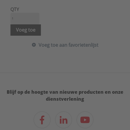
Hoogte:
70 mm
Kleur:
Roestvaststaal ( RVS )
QTY
Materiaal:
Metaal
Materiaalkwaliteit:
Roestvaststaal ( RVS )
Merk:
Jung
Voeg toe
Met indicatieveld:
Nee
Met verwisselbare lens/symbool:
Nee
Voeg toe aan favorietenlijst
Model:
Overig
Opdruk/indicatie:
Geen
Oppervlaktebescherming:
Onbehandeld
Uitvoering oppervlakte:
Mat
Type:
ES2994B
Serie:
LS range
Blijf op de hoogte van nieuwe producten en onze
dienstverlening