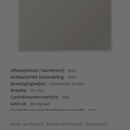
Aftastsymbool / barrièrevrij:
Nee
Antibacteriële behandeling:
Nee
Bevestigingswijze:
Inklemmen (snap)
Breedte:
70 mm
Controlevenster/verlicht:
Nee
Gebruik:
Blindplaat
Geschikt voor beschermingsgraad (IP):
IP44
Geschikt voor bussysteem-toetsaansluiting:
Nee
Halogeenvrij:
Ja
RoHS certificaat
()
REACH certificaat
()
Deeplinks
()