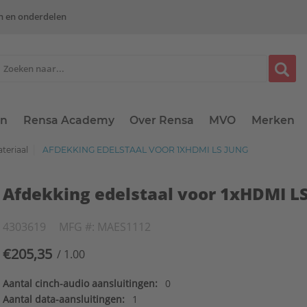
n en onderdelen
en
Rensa Academy
Over Rensa
MVO
Merken
teriaal
AFDEKKING EDELSTAAL VOOR 1XHDMI LS JUNG
Afdekking edelstaal voor 1xHDMI LS
4303619
MFG #: MAES1112
€205,35
/ 1.00
Aantal cinch-audio aansluitingen:
0
Aantal data-aansluitingen:
1