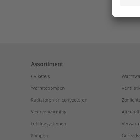
Ons laa
Assortiment
CV-ketels
Warmwa
Warmtepompen
Ventila
Radiatoren en convectoren
Zonlich
Vloerverwarming
Aircondi
Leidingsystemen
Verwarm
Pompen
Gereeds