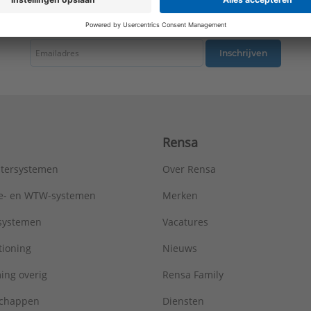
Serie:
LS range
tste nieuws ontvangen omtrent productnieuws, acties en andere interessant
Inschrijven
Rensa
tersystemen
Over Rensa
tie- en WTW-systemen
Merken
tsystemen
Vacatures
tioning
Nieuws
ing overig
Rensa Family
chappen
Diensten