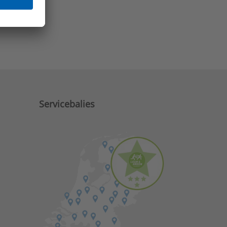
e zaken?
Servicebalies