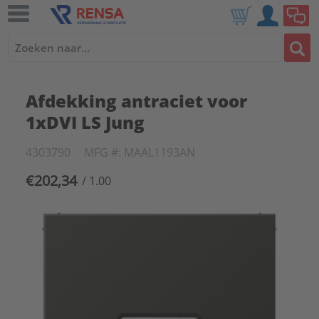
Afdekking antraciet voor
1xDVI LS Jung
4303790
MFG #: MAAL1193AN
€202,34
/ 1.00