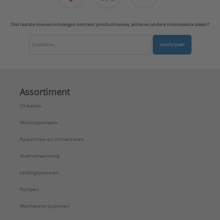
Ons laatste nieuws ontvangen omtrent productnieuws, acties en andere interessante zaken?
Inschrijven
Assortiment
CV-ketels
Warmtepompen
Radiatoren en convectoren
Vloerverwarming
Leidingsystemen
Pompen
Warmwatersystemen