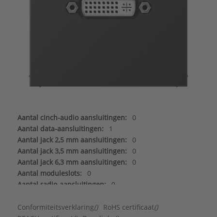
Aantal cinch-audio aansluitingen:
0
Aantal data-aansluitingen:
1
Aantal jack 2,5 mm aansluitingen:
0
Aantal jack 3,5 mm aansluitingen:
0
Aantal jack 6,3 mm aansluitingen:
0
Aantal moduleslots:
0
Aantal radio-aansluitingen:
0
Aantal satelliet-/TV-aansluitingen:
0
Aantal Sub-D aansluitingen 15-polig:
0
Conformiteitsverklaring
()
RoHS certificaat
()