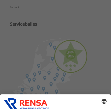
Contact
Servicebalies
Vind een balie in de buurt