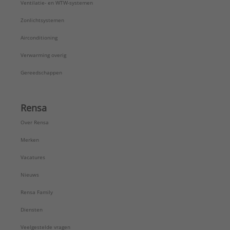
Ventilatie- en WTW-systemen
Zonlichtsystemen
Airconditioning
Verwarming overig
Gereedschappen
Rensa
Over Rensa
Merken
Vacatures
Nieuws
Rensa Family
Diensten
Veelgestelde vragen