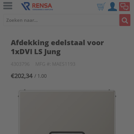
Afdekking edelstaal voor
1xDVI LS Jung
4303796
MFG #: MAES1193
€202,34
/ 1.00