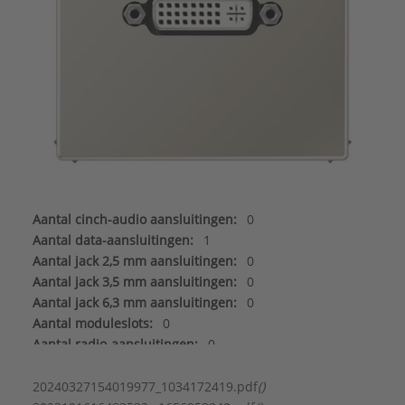
Aantal cinch-audio aansluitingen:
0
Aantal data-aansluitingen:
1
Aantal jack 2,5 mm aansluitingen:
0
Aantal jack 3,5 mm aansluitingen:
0
Aantal jack 6,3 mm aansluitingen:
0
Aantal moduleslots:
0
Aantal radio-aansluitingen:
0
Aantal satelliet-/TV-aansluitingen:
0
Aantal Sub-D aansluitingen 15-polig:
0
20240327154019977_1034172419.pdf
()