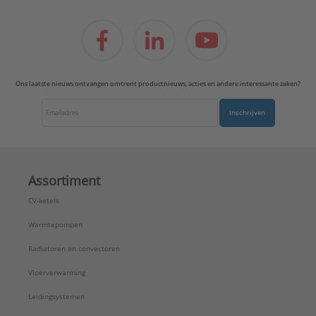
Ons laatste nieuws ontvangen omtrent productnieuws, acties en andere interessante zaken?
Inschrijven
Assortiment
CV-ketels
Warmtepompen
Radiatoren en convectoren
Vloerverwarming
Leidingsystemen