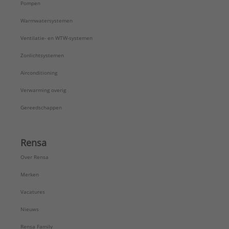
Pompen
Warmwatersystemen
Ventilatie- en WTW-systemen
Zonlichtsystemen
Airconditioning
Verwarming overig
Gereedschappen
Rensa
Over Rensa
Merken
Vacatures
Nieuws
Rensa Family