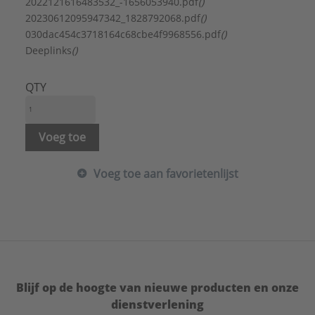
Aantal telefoonaansluitingen analoog:
0
2022121616483532_-1656053940.pdf
()
Aantal telefoonaansluitingen ISDN:
0
20230612095947342_1828792068.pdf
()
Aantal USB aansluitingen:
0
030dac454c3718164c68cbe4f9968556.pdf
()
Bevestigingswijze:
Schroeven
Deeplinks
()
Inbouwmontage (stucwerk):
Ja
Kleur:
Overig
QTY
Merk:
Jung
Modulair:
Nee
Opbouw (stucwerk):
Nee
Voeg toe
Vloerdoos/vloermontage:
Nee
Wandgootinbouw:
Ja
Voeg toe aan favorietenlijst
Type:
MA ES 1193
Serie:
LS range
Blijf op de hoogte van nieuwe producten en onze
dienstverlening