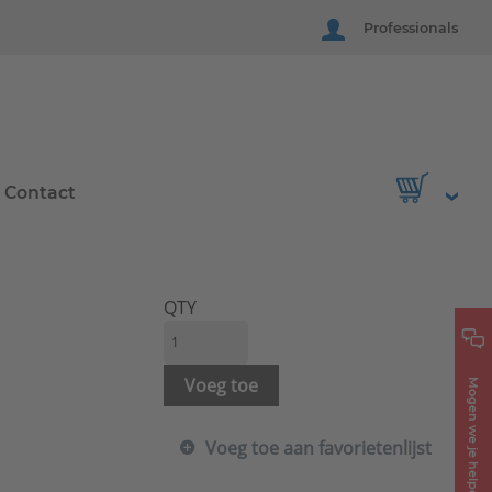
Professionals
Contact
QTY
Voeg toe
Mogen we je helpen?
Voeg toe aan favorietenlijst