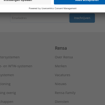
tste nieuws ontvangen omtrent productnieuws, acties en andere interessant
Inschrijven
Rensa
tersystemen
Over Rensa
tie- en WTW-systemen
Merken
tsystemen
Vacatures
tioning
Nieuws
ing overig
Rensa Family
chappen
Diensten