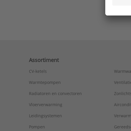
Ons laa
Assortiment
CV-ketels
Warmwa
Warmtepompen
Ventila
Radiatoren en convectoren
Zonlich
Vloerverwarming
Aircondi
Leidingsystemen
Verwarm
Pompen
Gereeds