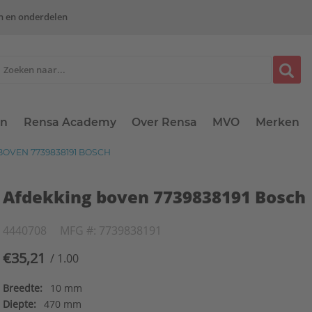
n en onderdelen
en
Rensa Academy
Over Rensa
MVO
Merken
OVEN 7739838191 BOSCH
Afdekking boven 7739838191 Bosch
4440708
MFG #: 7739838191
€35,21
/ 1.00
Breedte:
10 mm
Diepte:
470 mm