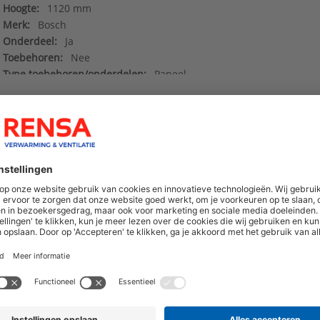
Hoogte:
1120 mm
Merk:
Bosch
Onderdeel:
Ja
Toebehoren:
Nee
Type toebehoren/onderdelen:
Paneel
Data sheet_7739838191
()
hoogte van nieuwe producten en onze di