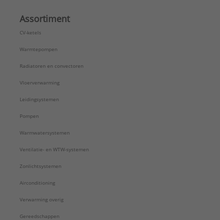
Assortiment
CV-ketels
Warmtepompen
Radiatoren en convectoren
Vloerverwarming
Leidingsystemen
Pompen
Warmwatersystemen
Ventilatie- en WTW-systemen
Zonlichtsystemen
Airconditioning
Verwarming overig
Gereedschappen