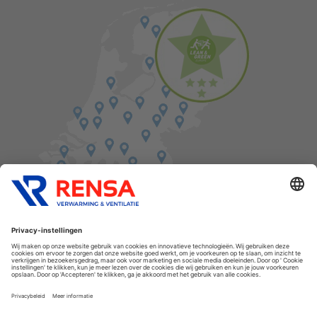
Vind een balie in de buurt
Cookies
Privacyverklaring
Algemene voorwaarden