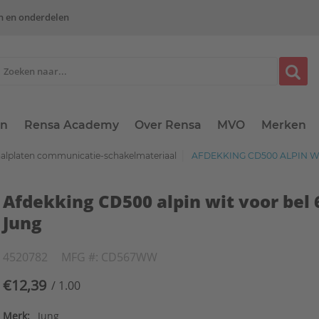
n en onderdelen
en
Rensa Academy
Over Rensa
MVO
Merken
aalplaten communicatie-schakelmateriaal
AFDEKKING CD500 ALPIN WI
Afdekking CD500 alpin wit voor bel 
Jung
4520782
MFG #: CD567WW
€12,39
/ 1.00
Merk:
Jung