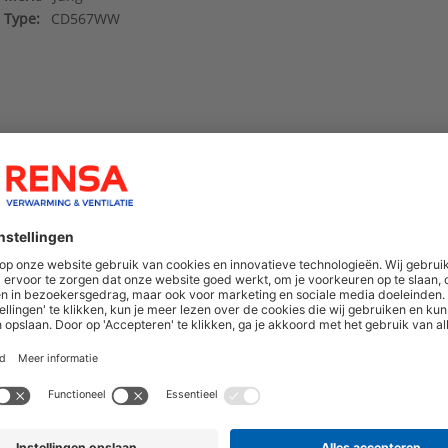
Type:
CD567WW
hoogte van nieuwe producten en onze di