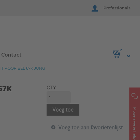
Professionals
Contact
T VOOR BEL 67K JUNG
67K
QTY
Voeg toe
Mogen we je helpen?
Voeg toe aan favorietenlijst