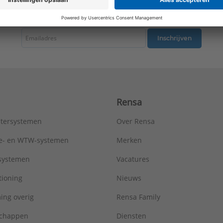
tste nieuws ontvangen omtrent productnieuws, acties en andere interessant
Inschrijven
Rensa
tersystemen
Over Rensa
tie- en WTW-systemen
Merken
tsystemen
Vacatures
tioning
Nieuws
ing overig
Rensa Family
chappen
Diensten