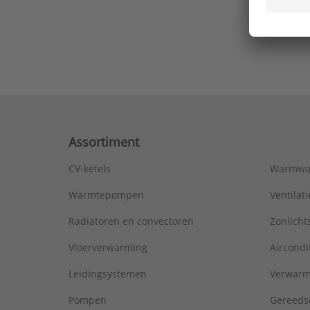
Ons laa
Assortiment
CV-ketels
Warmwa
Warmtepompen
Ventila
Radiatoren en convectoren
Zonlich
Vloerverwarming
Aircondi
Leidingsystemen
Verwarm
Pompen
Gereeds