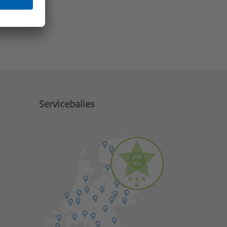
e zaken?
Servicebalies