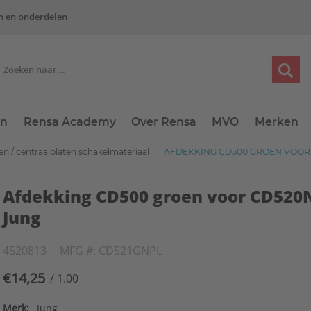
n en onderdelen
en
Rensa Academy
Over Rensa
MVO
Merken
n / centraalplaten schakelmateriaal
AFDEKKING CD500 GROEN VOOR
Afdekking CD500 groen voor CD52
Jung
4520813
MFG #: CD521GNPL
€14,25
/ 1.00
Merk:
Jung