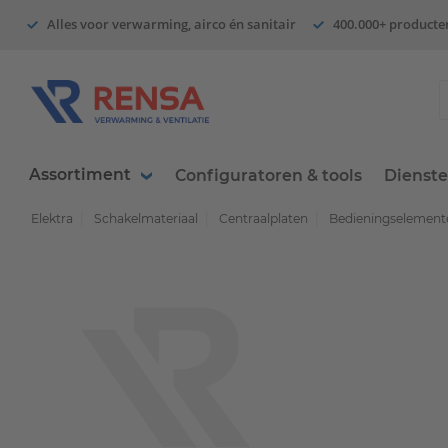
Alles voor verwarming, airco én sanitair
400.000+ producte
Assortiment
Configuratoren & tools
Dienst
Elektra
Schakelmateriaal
Centraalplaten
Bedieningselemente