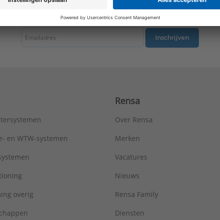
tste nieuws ontvangen omtrent productnieuws, acties en andere interessant
Inschrijven
Rensa
tersystemen
Over Rensa
tie- en WTW-systemen
Merken
tsystemen
Vacatures
tioning
Nieuws
ing overig
Rensa Family
chappen
Diensten