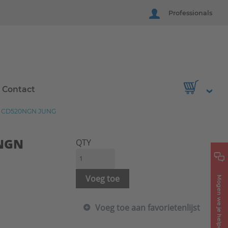
Professionals
Contact
 CD520NGN JUNG
0NGN
QTY
Voeg toe
Mogen we je helpen?
Voeg toe aan favorietenlijst