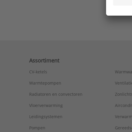
Ons laa
Assortiment
CV-ketels
Warmwa
Warmtepompen
Ventila
Radiatoren en convectoren
Zonlich
Vloerverwarming
Aircondi
Leidingsystemen
Verwarm
Pompen
Gereeds