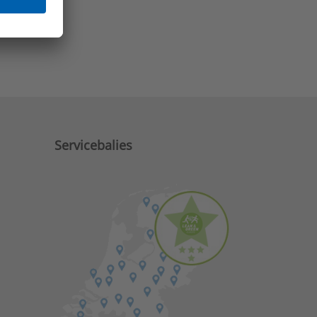
e zaken?
Servicebalies