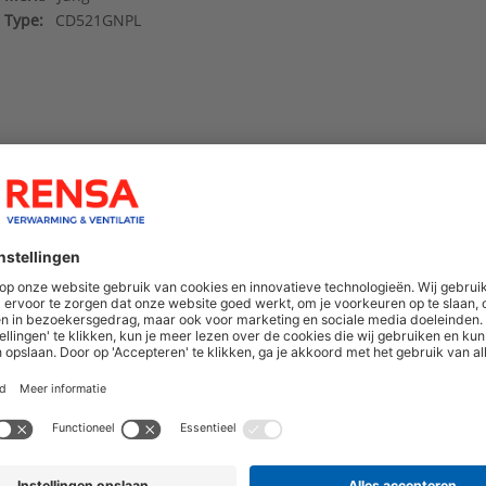
Type:
CD521GNPL
hoogte van nieuwe producten en onze di