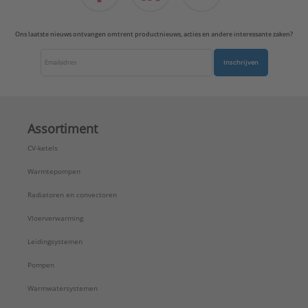
Ons laatste nieuws ontvangen omtrent productnieuws, acties en andere interessante zaken?
Inschrijven
Assortiment
CV-ketels
Warmtepompen
Radiatoren en convectoren
Vloerverwarming
Leidingsystemen
Pompen
Warmwatersystemen