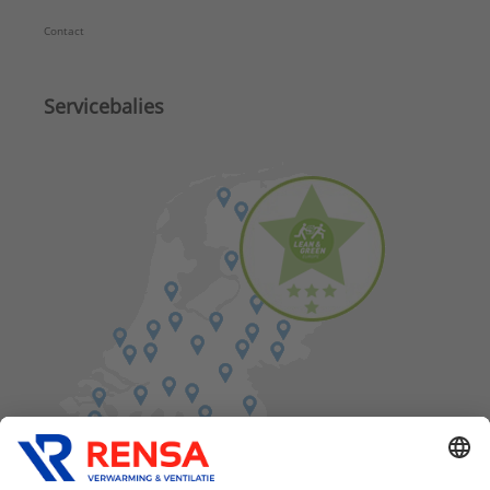
Contact
Servicebalies
Vind een balie in de buurt