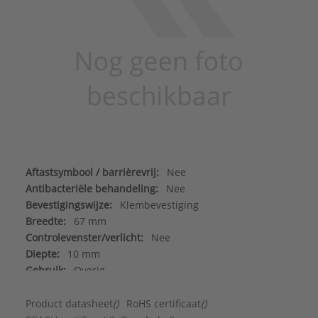
Aftastsymbool / barrièrevrij:
Nee
Antibacteriële behandeling:
Nee
Bevestigingswijze:
Klembevestiging
Breedte:
67 mm
Controlevenster/verlicht:
Nee
Diepte:
10 mm
Gebruik:
Overig
Geschikt voor beschermingsgraad (IP):
IP44
Geschikt voor bussysteem-toetsaansluiting:
Nee
Product datasheet
()
RoHS certificaat
()