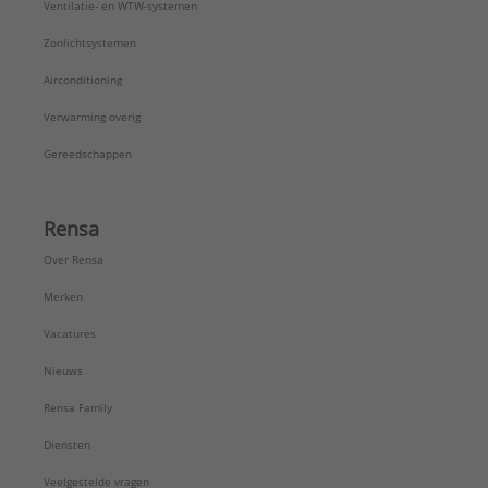
Ventilatie- en WTW-systemen
Zonlichtsystemen
Airconditioning
Verwarming overig
Gereedschappen
Rensa
Over Rensa
Merken
Vacatures
Nieuws
Rensa Family
Diensten
Veelgestelde vragen