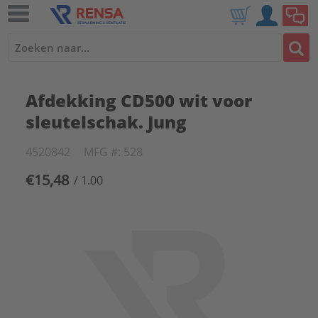
Afdekking CD500 wit voor
sleutelschak. Jung
4520842
MFG #: 528
€15,48
/ 1.00