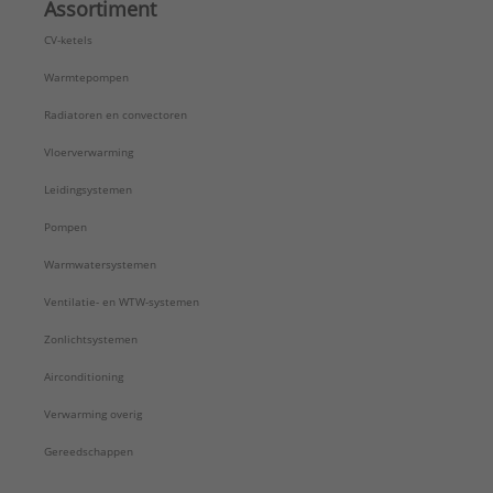
Assortiment
CV-ketels
Warmtepompen
Radiatoren en convectoren
Vloerverwarming
Leidingsystemen
Pompen
Warmwatersystemen
Ventilatie- en WTW-systemen
Zonlichtsystemen
Airconditioning
Verwarming overig
Gereedschappen