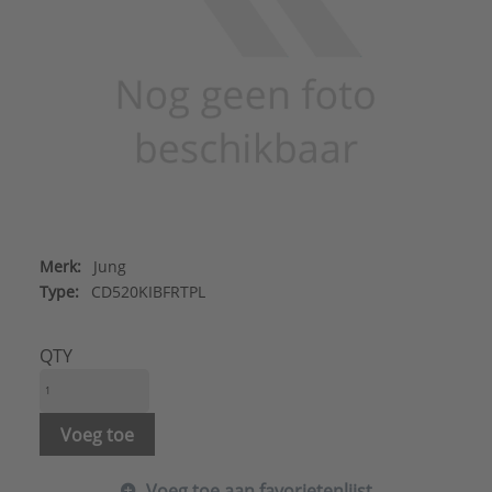
Merk:
Jung
Type:
CD520KIBFRTPL
QTY
Voeg toe
Voeg toe aan favorietenlijst