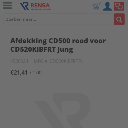
Afdekking CD500 rood voor
CD520KIBFRT Jung
4520924
MFG #: CD520KIBFRTPL
€21,41
/ 1.00