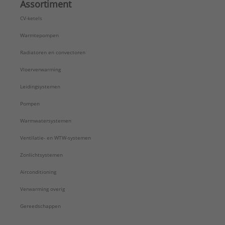
Assortiment
CV-ketels
Warmtepompen
Radiatoren en convectoren
Vloerverwarming
Leidingsystemen
Pompen
Warmwatersystemen
Ventilatie- en WTW-systemen
Zonlichtsystemen
Airconditioning
Verwarming overig
Gereedschappen