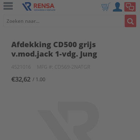
Afdekking CD500 grijs
v.mod.jack 1-vdg. Jung
4521016
MFG #: CD569-2NATGR
€32,62
/ 1.00