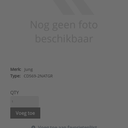
Merk:
Jung
Type:
CD569-2NATGR
QTY
Voeg toe
Voeg toe aan favorietenlijst