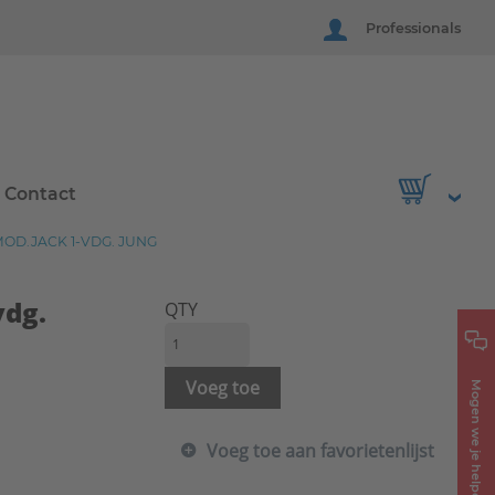
Professionals
Contact
MOD.JACK 1-VDG. JUNG
vdg.
QTY
Voeg toe
Mogen we je helpen?
Voeg toe aan favorietenlijst