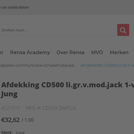
n en onderdelen
en
Rensa Academy
Over Rensa
MVO
Merken
aalplaten communicatie-schakelmateriaal
AFDEKKING CD500 LI.GR.V.
Afdekking CD500 li.gr.v.mod.jack 1-
Jung
4521017
MFG #: CD569-2NATLG
€32,62
/ 1.00
Merk:
Jung