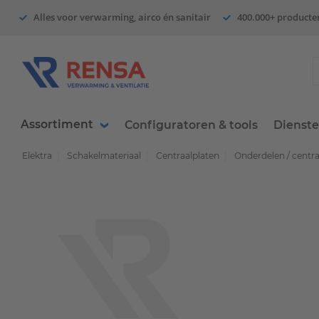
Alles voor verwarming, airco én sanitair
400.000+ producte
Assortiment
Configuratoren & tools
Dienst
Elektra
Schakelmateriaal
Centraalplaten
Onderdelen / centr