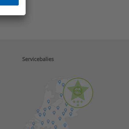
e zaken?
Servicebalies