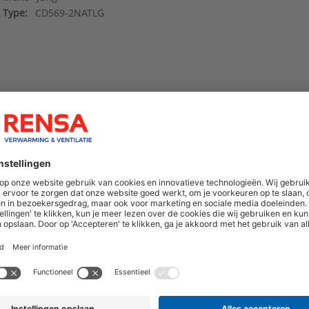
Type:
CD569-2NATLG
hoogte van nieuwe producten en onze di