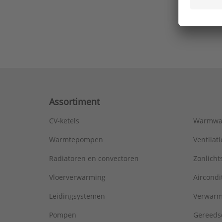
Ons laa
Assortiment
CV-ketels
Warmwa
Warmtepompen
Ventila
Radiatoren en convectoren
Zonlich
Vloerverwarming
Aircondi
Leidingsystemen
Verwarm
Pompen
Gereeds