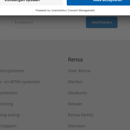
tste nieuws ontvangen omtrent productnieuws, acties en andere interessant
Inschrijven
Rensa
tersystemen
Over Rensa
tie- en WTW-systemen
Merken
tsystemen
Vacatures
tioning
Nieuws
ing overig
Rensa Family
chappen
Diensten