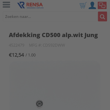
Afdekking CD500 alp.wit Jung
4522479
MFG #: CD592DWW
€12,54
/ 1.00