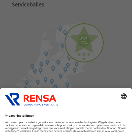
Servicebalies
Vind een balie in de buurt