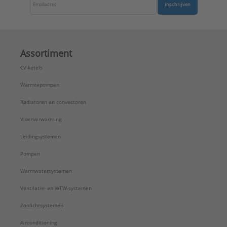
Inschrijven
Assortiment
CV-ketels
Warmtepompen
Radiatoren en convectoren
Vloerverwarming
Leidingsystemen
Pompen
Warmwatersystemen
Ventilatie- en WTW-systemen
Zonlichtsystemen
Airconditioning