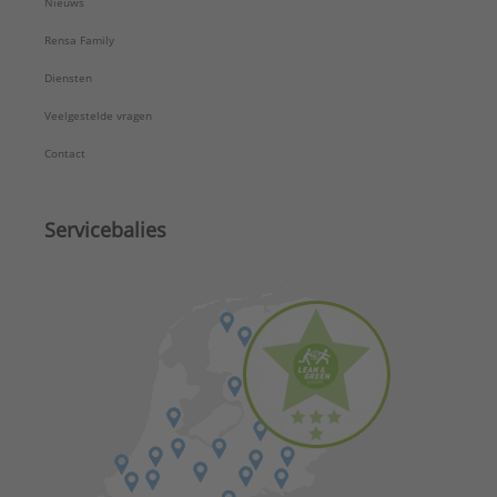
Nieuws
Rensa Family
Diensten
Veelgestelde vragen
Contact
Servicebalies