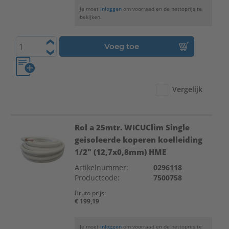
Je moet
inloggen
om voorraad en de nettoprijs te
bekijken.
Voeg toe
Vergelijk
Rol a 25mtr. WICUClim Single
geisoleerde koperen koelleiding
1/2" (12,7x0,8mm) HME
Artikelnummer:
0296118
Productcode:
7500758
Bruto prijs:
€ 199,19
Je moet
inloggen
om voorraad en de nettoprijs te