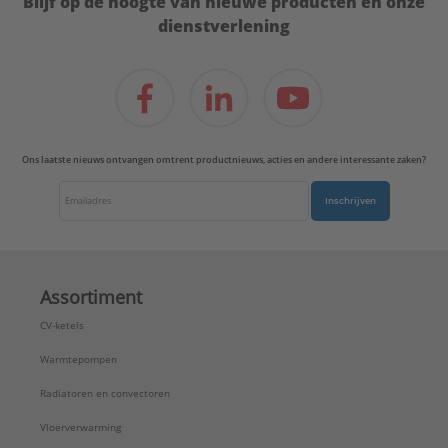
Blijf op de hoogte van nieuwe producten en onze
dienstverlening
Ons laatste nieuws ontvangen omtrent productnieuws, acties en andere interessante zaken?
Inschrijven
Assortiment
CV-ketels
Warmtepompen
Radiatoren en convectoren
Vloerverwarming