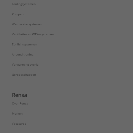
Leidingsystemen
Pompen
Warmwatersystemen
Ventilatie- en WTW-systemen
Zonlichtsystemen
Airconditioning
Verwarming overig
Gereedschappen
Rensa
Over Rensa
Merken
Vacatures