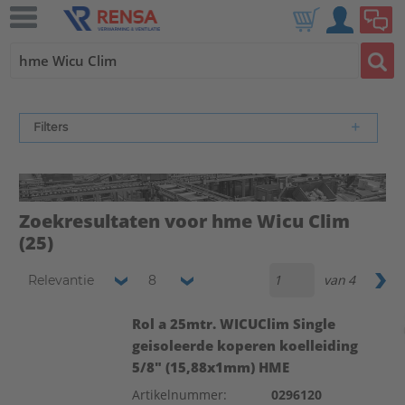
Filters
Zoekresultaten voor hme Wicu Clim
(25)
van
4
Relevantie
8
Rol a 25mtr. WICUClim Single
geisoleerde koperen koelleiding
5/8" (15,88x1mm) HME
Artikelnummer:
0296120