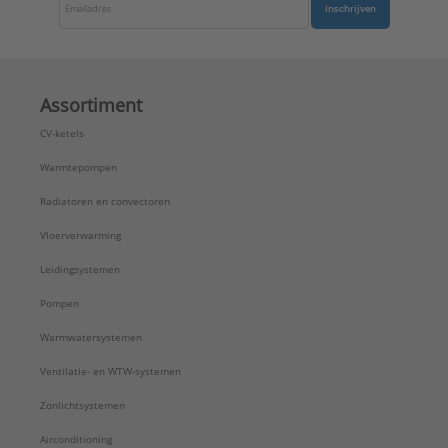
Inschrijven
Assortiment
CV-ketels
Warmtepompen
Radiatoren en convectoren
Vloerverwarming
Leidingsystemen
Pompen
Warmwatersystemen
Ventilatie- en WTW-systemen
Zonlichtsystemen
Airconditioning