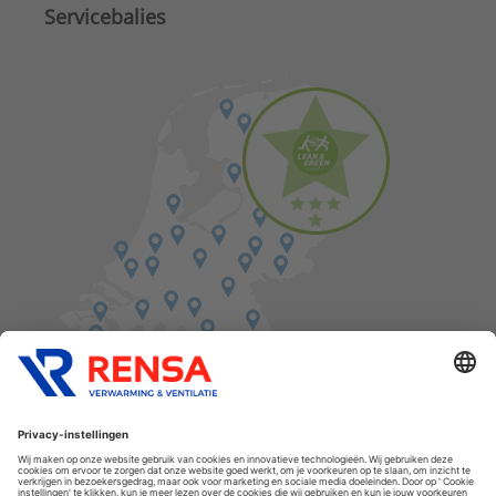
Servicebalies
Vind een balie in de buurt