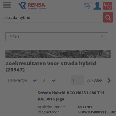
Filters
Zoekresultaten voor strada hybrid
(26947)
van
3369
Relevantie
8
Strada Hybrid ACO H035 L080 T11
RAL9016 Jaga
Artikelnummer:
4833701
Productcode:
STRW03508011133D0