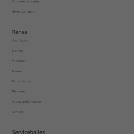
Verwarming overig
Gereedschappen
Rensa
Over Rensa
Merken
Vacatures
Nieuws
Rensa Family
Diensten
Veelgestelde vragen
Contact
Servicebalies