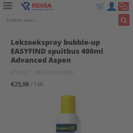
Lekzoekspray bubble-up
EASYFIND spuitbus 400ml
Advanced Aspen
4752431
MFG #: S010350B
€25,98
/ 1.00