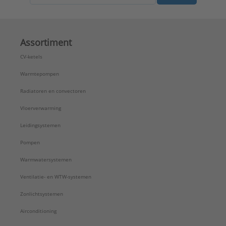
Assortiment
CV-ketels
Warmtepompen
Radiatoren en convectoren
Vloerverwarming
Leidingsystemen
Pompen
Warmwatersystemen
Ventilatie- en WTW-systemen
Zonlichtsystemen
Airconditioning