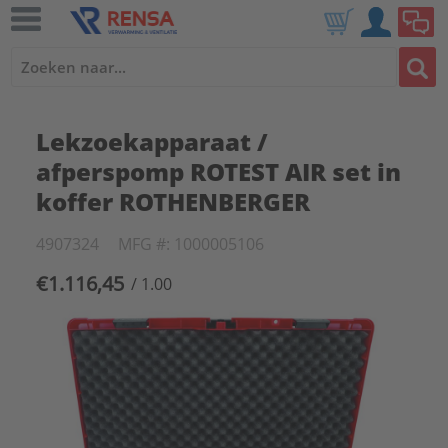
Lekzoekapparaat /
afperspomp ROTEST AIR set in
koffer ROTHENBERGER
4907324
MFG #: 1000005106
€1.116,45
/ 1.00