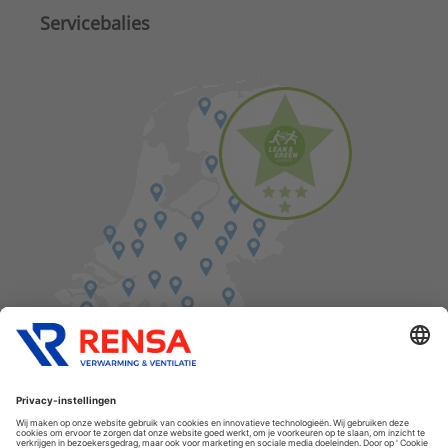
Servicebalies
Vind een balie in de buurt