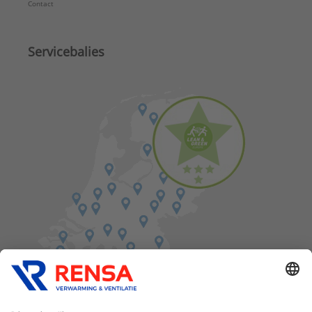
Contact
Servicebalies
Vind een balie in de buurt