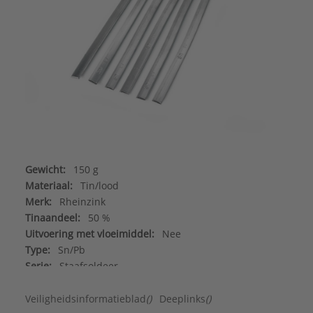
Gewicht:
150 g
Materiaal:
Tin/lood
Merk:
Rheinzink
Tinaandeel:
50 %
Uitvoering met vloeimiddel:
Nee
Type:
Sn/Pb
Serie:
Staafsoldeer
Veiligheidsinformatieblad
()
Deeplinks
()