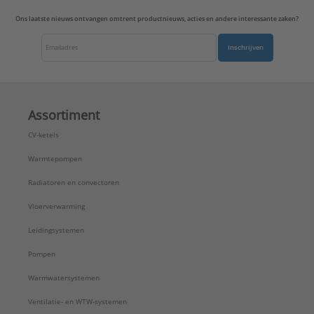
Ons laatste nieuws ontvangen omtrent productnieuws, acties en andere interessante zaken?
Inschrijven
Assortiment
CV-ketels
Warmtepompen
Radiatoren en convectoren
Vloerverwarming
Leidingsystemen
Pompen
Warmwatersystemen
Ventilatie- en WTW-systemen