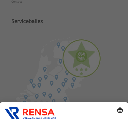
Contact
Servicebalies
Vind een balie in de buurt