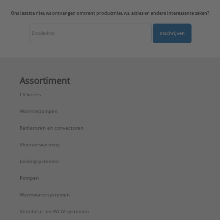
Ons laatste nieuws ontvangen omtrent productnieuws, acties en andere interessante zaken?
Inschrijven
Assortiment
CV-ketels
Warmtepompen
Radiatoren en convectoren
Vloerverwarming
Leidingsystemen
Pompen
Warmwatersystemen
Ventilatie- en WTW-systemen