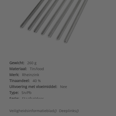
Gewicht:
260 g
Materiaal:
Tin/lood
Merk:
Rheinzink
Tinaandeel:
40 %
Uitvoering met vloeimiddel:
Nee
Type:
Sn/Pb
Serie:
Staafsoldeer
Veiligheidsinformatieblad
()
Deeplinks
()