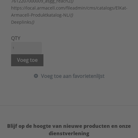
Materiaalkwaliteit:
Polyvinylchloride (PVC)
7612207000009_asgg_reach2
()
Merk:
Armacell
https://local.armacell.com/fileadmin/cms/catalogs/ElKat-
Met beschermfolie:
Nee
Armacell-Produktkatalog-NL/
()
Model:
Bovendeel (deksel)
Deeplinks
()
Oppervlaktebescherming:
Onbehandeld
RAL-nummer:
9001
QTY
Type:
Accessories
Serie:
Tubolit Split & DuoSplit acces.
Voeg toe
Voeg toe aan favorietenlijst
Blijf op de hoogte van nieuwe producten en onze
dienstverlening