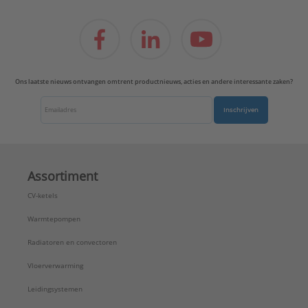
Ons laatste nieuws ontvangen omtrent productnieuws, acties en andere interessante zaken?
Inschrijven
Assortiment
CV-ketels
Warmtepompen
Radiatoren en convectoren
Vloerverwarming
Leidingsystemen