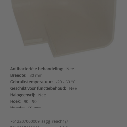
Antibacteriële behandeling:
Nee
Breedte:
80 mm
Gebruikstemperatuur:
-20 - 60 °C
Geschikt voor functiebehoud:
Nee
Halogeenvrij:
Nee
Hoek:
90 - 90 °
Hoogte:
60 mm
Kleur:
Wit
Materiaal:
Kunststof
7612207000009_asgg_reach1
()