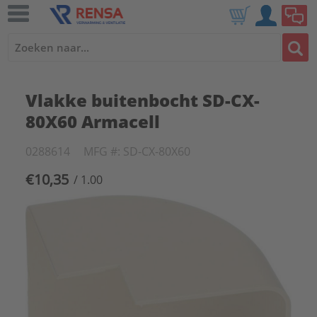
Vlakke buitenbocht SD-CX-
80X60 Armacell
0288614
MFG #: SD-CX-80X60
€10,35
/ 1.00