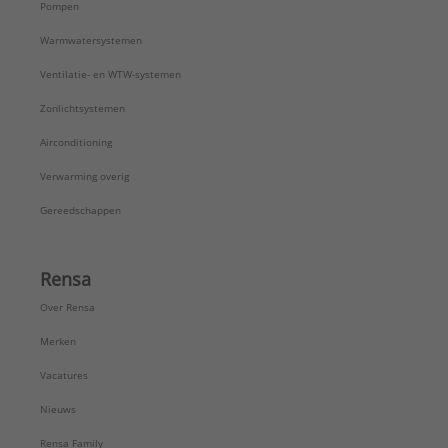
Pompen
Warmwatersystemen
Ventilatie- en WTW-systemen
Zonlichtsystemen
Airconditioning
Verwarming overig
Gereedschappen
Rensa
Over Rensa
Merken
Vacatures
Nieuws
Rensa Family