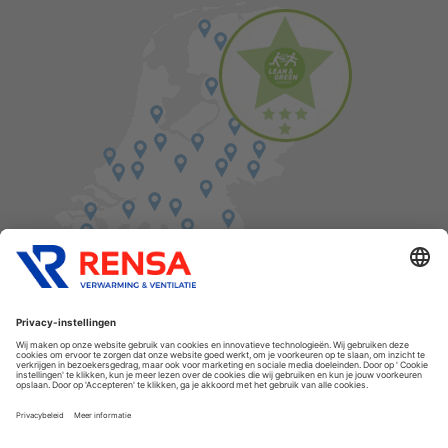
Vind een balie in de buurt
Cookies
Privacyverklaring
Algemene voorwaarden