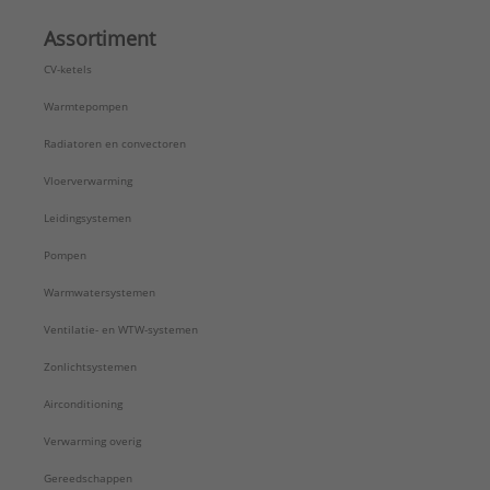
Assortiment
CV-ketels
Warmtepompen
Radiatoren en convectoren
Vloerverwarming
Leidingsystemen
Pompen
Warmwatersystemen
Ventilatie- en WTW-systemen
Zonlichtsystemen
Airconditioning
Verwarming overig
Gereedschappen