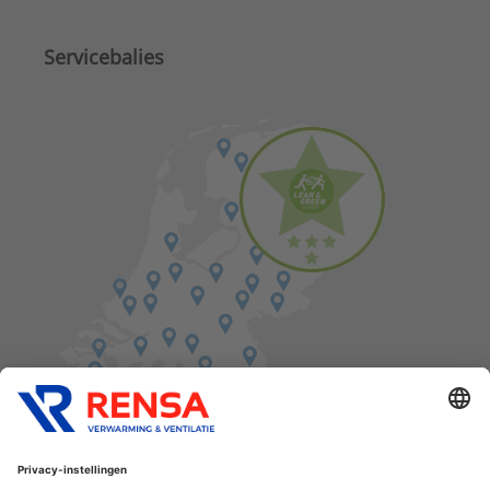
Servicebalies
Vind een balie in de buurt