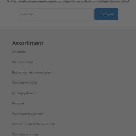
Ons laatste nieuws ontvangen omtrent productnieuws, acties en andere interessante zaken?
Inschrijven
Assortiment
CV-ketels
Warmtepompen
Radiatoren en convectoren
Vloerverwarming
Leidingsystemen
Pompen
Warmwatersystemen
Ventilatie- en WTW-systemen
Zonlichtsystemen