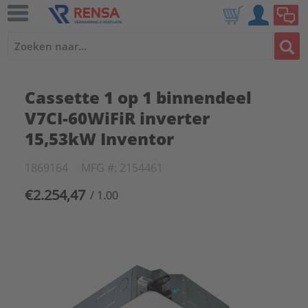
Cassette 1 op 1 binnendeel
V7CI-60WiFiR inverter
15,53kW Inventor
1869164
MFG #: 2154461
€2.254,47
/ 1.00